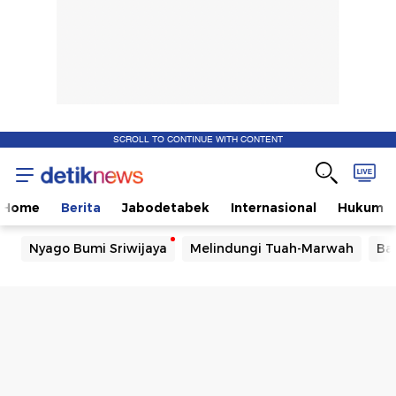
SCROLL TO CONTINUE WITH CONTENT
Home
Berita
Jabodetabek
Internasional
Hukum
Nyago Bumi Sriwijaya
Melindungi Tuah-Marwah
Ba