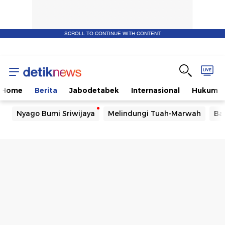
SCROLL TO CONTINUE WITH CONTENT
Home
Berita
Jabodetabek
Internasional
Hukum
Nyago Bumi Sriwijaya
Melindungi Tuah-Marwah
Ba