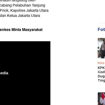
ihadiri langsung oleh
 Cabang Pelabuhan Tanjung
Priok, Kapolres Jakarta Utara
dan Ketua Jakarta Utara
enkes Minta Masyarakat
Fo
Foto
KPK 
God
Duga
Tin