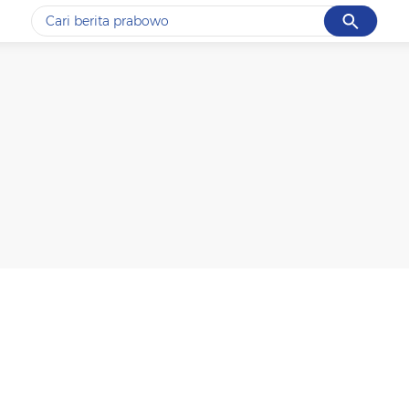
Cancel
Yang sedang ramai dicari
#1
gempa hari ini
#2
gempa
#3
prabowo
#4
iran
#5
demo
Promoted
Terakhir yang dicari
Loading...