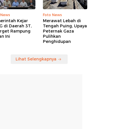
 News
Foto News
erintah Kejar
Merawat Lebah di
G di Daerah 3T,
Tengah Puing, Upaya
arget Rampung
Peternak Gaza
n Ini
Pulihkan
Penghidupan
Lihat Selengkapnya