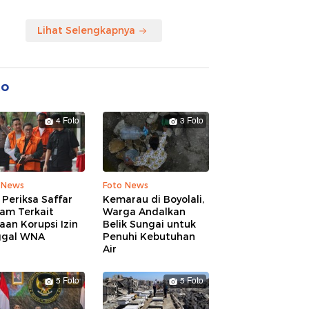
Lihat Selengkapnya
to
4 Foto
3 Foto
 News
Foto News
Periksa Saffar
Kemarau di Boyolali,
am Terkait
Warga Andalkan
an Korupsi Izin
Belik Sungai untuk
ggal WNA
Penuhi Kebutuhan
Air
5 Foto
5 Foto