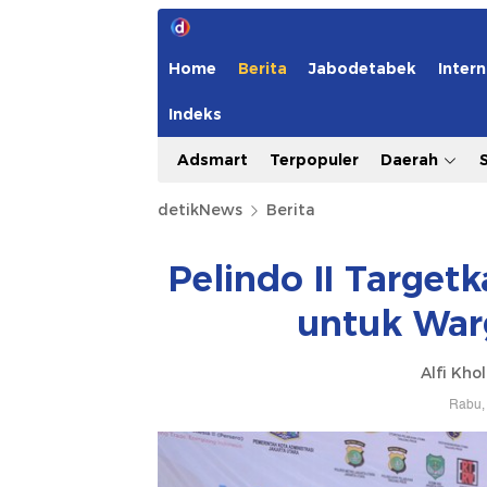
Home
Berita
Jabodetabek
Intern
Indeks
Adsmart
Terpopuler
Daerah
detikNews
Berita
Pelindo II Target
untuk War
Alfi Kho
Rabu, 