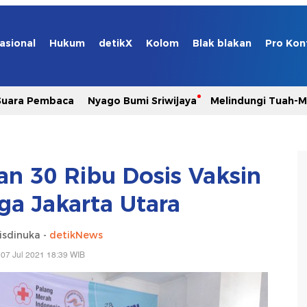
asional
Hukum
detikX
Kolom
Blak blakan
Pro Kon
Suara Pembaca
Nyago Bumi Sriwijaya
Melindungi Tuah-
kan 30 Ribu Dosis Vaksin
ga Jakarta Utara
lisdinuka -
detikNews
07 Jul 2021 18:39 WIB