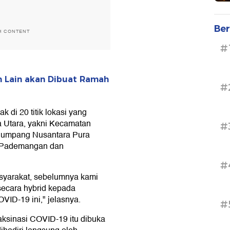
Ber
H CONTENT
#
n Lain akan Dibuat Ramah
#
 di 20 titik lokasi yang
a Utara, yakni Kecamatan
#
enumpang Nusantara Pura
g, Pademangan dan
#
syarakat, sebelumnya kami
secara hybrid kepada
VID-19 ini," jelasnya.
#
aksinasi COVID-19 itu dibuka