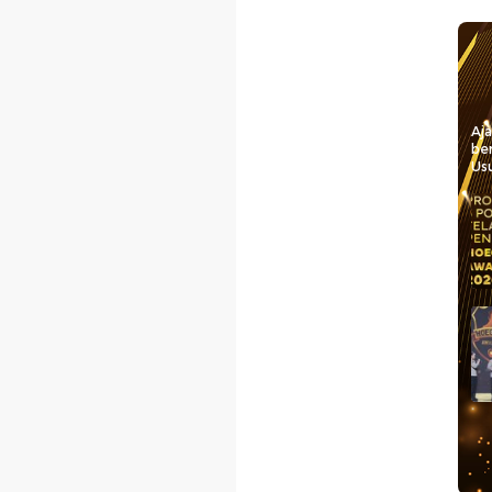
Aj
be
Usu