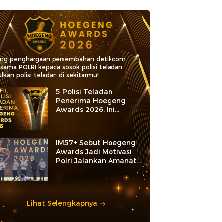
ang penghargaan persembahan detikcom
rsama POLRI kepada sosok polisi teladan.
lkan polisi teladan di sekitarmu!
5 Polisi Teladan
Penerima Hoegeng
Awards 2026, Ini
Kategori dan Kiprahnya
IM57+ Sebut Hoegeng
Awards Jadi Motivasi
Polri Jalankan Amanat
Konstitusi
Lihat Selengkapnya