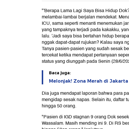
"'Berapa Lama Lagi Saya Bisa Hidup Dok?'
melambai-lambai berjalan mendekat. Men
ICU, sama seperti menanti menemukan jaru
yang tampaknya terjadi pada kakakku, ya
lalu. 'Jadi saya bisa bertahan hidup berap
nggak dapat-dapat rujukan? Kalau saya n
Tanya pasien-pasien yang sudah sesak ber
tercekat ketika mendapat pertanyaan sepert
status yang diunggah pada Senin (28/6/20
Baca juga:
Melonjak! Zona Merah di Jakarta S
Dia juga mendapat laporan bahwa para p
mengidap sesak napas. Selain itu, daftar
hingga 50 orang.
"Pasien di IGD stagnan 9 orang Dok sese
Wassalam. Masih mending ini 9. Di RS besar