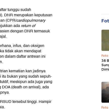
ftar tunggu sudah
R). DNR merupakan keputusan
ngan (CPR/
cardiopulmonary
Fo
unjukkan ada
return of
asien dengan DNR termasuk
jal.
rhana, infus, dan oksigen
eka tidak akan mendapat
en dalam daftar antrean ini
Foto
36 
n.
Sun
Dim
rian kematian kan jadinya
i itu bukan yang sudah sepuh-
duktif, meskipun ada juga yang
OA (death on arrival), ada
apnya.
RSUD tersebut tinggi. Hampir
ia.
Foto