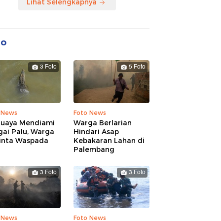
Lihat Selengkapnya
to
3 Foto
5 Foto
 News
Foto News
Buaya Mendiami
Warga Berlarian
gai Palu, Warga
Hindari Asap
inta Waspada
Kebakaran Lahan di
Palembang
3 Foto
3 Foto
 News
Foto News