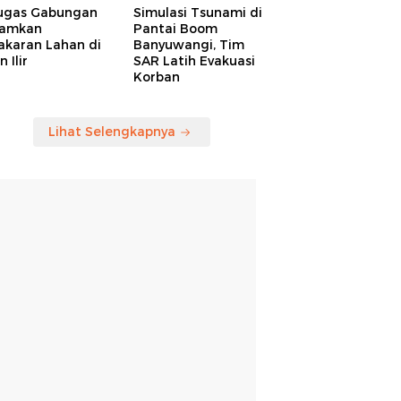
ugas Gabungan
Simulasi Tsunami di
amkan
Pantai Boom
akaran Lahan di
Banyuwangi, Tim
 Ilir
SAR Latih Evakuasi
Korban
Lihat Selengkapnya