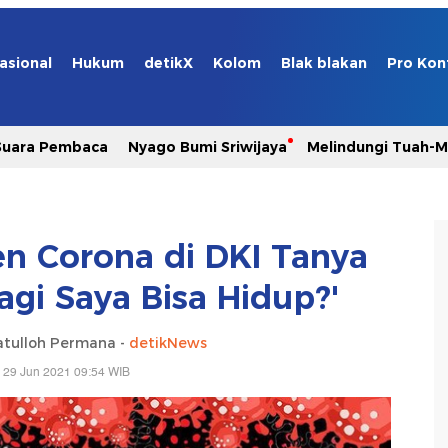
asional
Hukum
detikX
Kolom
Blak blakan
Pro Kon
Suara Pembaca
Nyago Bumi Sriwijaya
Melindungi Tuah-
en Corona di DKI Tanya
agi Saya Bisa Hidup?'
tulloh Permana -
detikNews
 29 Jun 2021 09:54 WIB