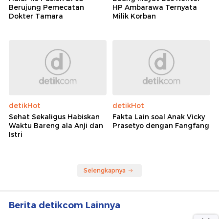
detikSumbagsel
detikJateng
Komentari 'Banyakin Duit
Terungkap! Mobil buat
Halal' ke Pasien BPJS
Buang Mayat Bos Konter
Berujung Pemecatan
HP Ambarawa Ternyata
Dokter Tamara
Milik Korban
detikHot
detikHot
Sehat Sekaligus Habiskan
Fakta Lain soal Anak Vicky
Waktu Bareng ala Anji dan
Prasetyo dengan Fangfang
Istri
Selengkapnya