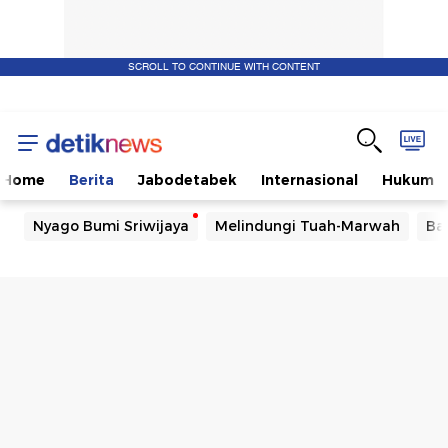
SCROLL TO CONTINUE WITH CONTENT
Home
Berita
Jabodetabek
Internasional
Hukum
Nyago Bumi Sriwijaya
Melindungi Tuah-Marwah
Ba