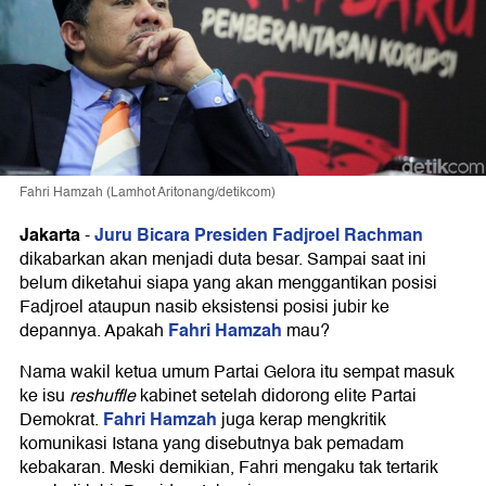
Fahri Hamzah (Lamhot Aritonang/detikcom)
Jakarta
Juru Bicara Presiden Fadjroel Rachman
-
dikabarkan akan menjadi duta besar. Sampai saat ini
belum diketahui siapa yang akan menggantikan posisi
Fadjroel ataupun nasib eksistensi posisi jubir ke
Fahri Hamzah
depannya. Apakah
mau?
Nama wakil ketua umum Partai Gelora itu sempat masuk
ke isu
reshuffle
kabinet setelah didorong elite Partai
Fahri Hamzah
Demokrat.
juga kerap mengkritik
komunikasi Istana yang disebutnya bak pemadam
kebakaran. Meski demikian, Fahri mengaku tak tertarik