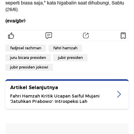
seperti biasa saja," kata Ngabalin saat dihubungi, Sabtu
(26/6).
(eva/gbr)
fadjroel rachman
fahri hamzah
juru bicara presiden
jubir presiden
jubir presiden jokowi
Artikel Selanjutnya
Fahri Hamzah Kritik Ucapan Saiful Mujani
'Jatuhkan Prabowo': Introspeksi Lah