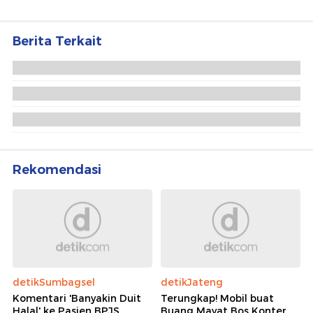
Berita Terkait
Jubir Jelaskan Alasan JK Unjuk Peran di Balik
Jokowi Jadi Presiden
Video: Saiful Mujani Bicara 'Jatuhkan Prabowo', Ini
Respons Fahri Hamzah
Fahri Hamzah Kritik Ucapan Saiful Mujani
'Jatuhkan Prabowo': Introspeksi Lah
Rekomendasi