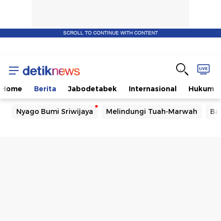
SCROLL TO CONTINUE WITH CONTENT
Home
Berita
Jabodetabek
Internasional
Hukum
Nyago Bumi Sriwijaya
Melindungi Tuah-Marwah
Ba