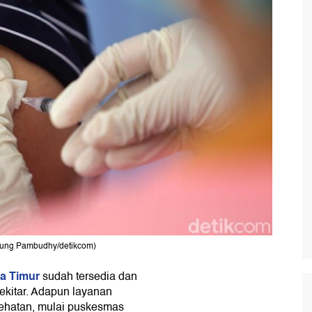
Agung Pambudhy/detikcom)
ta Timur
sudah tersedia dan
sekitar. Adapun layanan
esehatan, mulai puskesmas