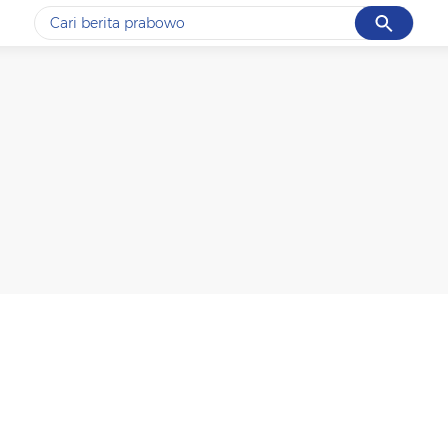
Cancel
Yang sedang ramai dicari
#1
data live draw sgp
#2
piala presiden 2026
#3
prabowo
#4
iran
#5
gempa hari ini
Promoted
Terakhir yang dicari
Loading...