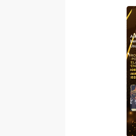
Aj
be
Usu