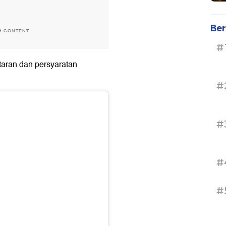
Ber
H CONTENT
#
aftaran dan persyaratan
#
#
#
#