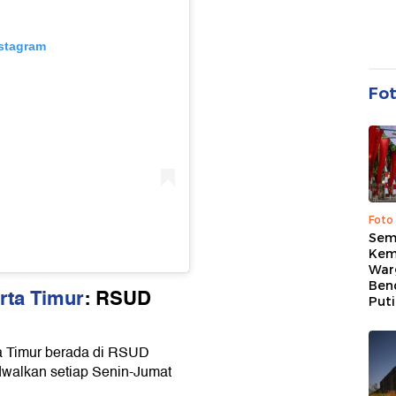
nstagram
Fo
Foto
Sem
Kem
War
Ben
rta Timur
: RSUD
Put
ta Timur berada di RSUD
dwalkan setiap Senin-Jumat