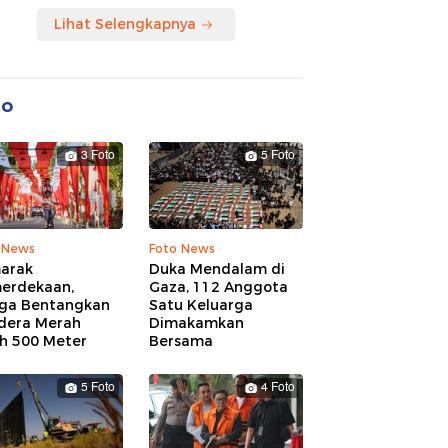
Lihat Selengkapnya
to
3 Foto
5 Foto
 News
Foto News
arak
Duka Mendalam di
erdekaan,
Gaza, 112 Anggota
ga Bentangkan
Satu Keluarga
dera Merah
Dimakamkan
ih 500 Meter
Bersama
5 Foto
4 Foto