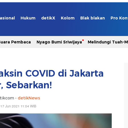
asional
Hukum
detikX
Kolom
Blak blakan
Pro Kon
Suara Pembaca
Nyago Bumi Sriwijaya
Melindungi Tuah-
aksin COVID di Jakarta
, Sebarkan!
tikcom -
detikNews
 17 Jun 2021 11:04 WIB