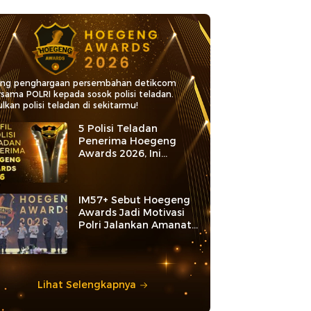
ang penghargaan persembahan detikcom
rsama POLRI kepada sosok polisi teladan.
lkan polisi teladan di sekitarmu!
5 Polisi Teladan
Penerima Hoegeng
Awards 2026, Ini
Kategori dan Kiprahnya
IM57+ Sebut Hoegeng
Awards Jadi Motivasi
Polri Jalankan Amanat
Konstitusi
Lihat Selengkapnya