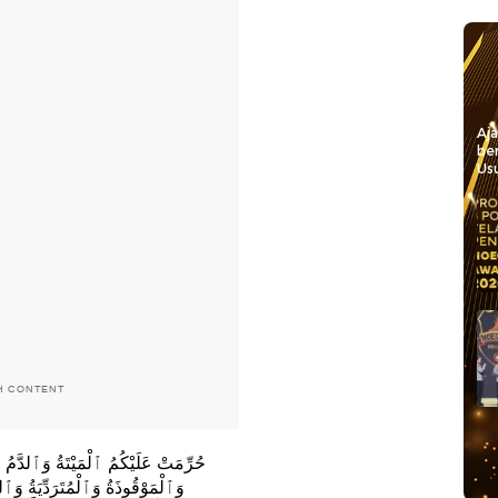
Aj
be
Usu
H CONTENT
حُرِّمَتْ عَلَيْكُمُ ٱلْمَيْتَةُ وَٱلدَّمُ وَل
وَٱلْمَوْقُوذَةُ وَٱلْمُتَرَدِّيَةُ وَٱلنّ