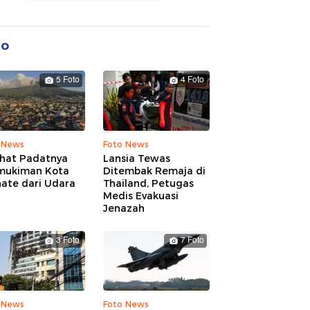
to
5 Foto
4 Foto
 News
Foto News
ihat Padatnya
Lansia Tewas
mukiman Kota
Ditembak Remaja di
nate dari Udara
Thailand, Petugas
Medis Evakuasi
Jenazah
3 Foto
7 Foto
 News
Foto News