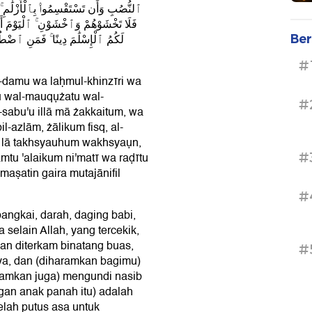
ٱلنُّصُبِ وَأَن تَسْتَقْسِمُوا۟ بِٱلْأَزْلَٰمِ ۚ
فَلَا تَخْشَوْهُمْ وَٱخْشَوْنِ ۚ ٱلْيَوْمَ أَ
لَكُمُ ٱلْإِسْلَٰمَ دِينًا ۚ فَمَنِ ٱضْطُرّ
Ber
#
ad-damu wa laḥmul-khinzīri wa
tu wal-mauqụżatu wal-
#
sabu'u illā mā żakkaitum, wa
l-azlām, żālikum fisq, al-
a lā takhsyauhum wakhsyaụn,
#
tu 'alaikum ni'matī wa raḍītu
maṣatin gaira mutajānifil
#
ngkai, darah, daging babi,
selain Allah, yang tercekik,
dan diterkam binatang buas,
#
a, dan (diharamkan bagimu)
ramkan juga) mengundi nasib
an anak panah itu) adalah
telah putus asa untuk