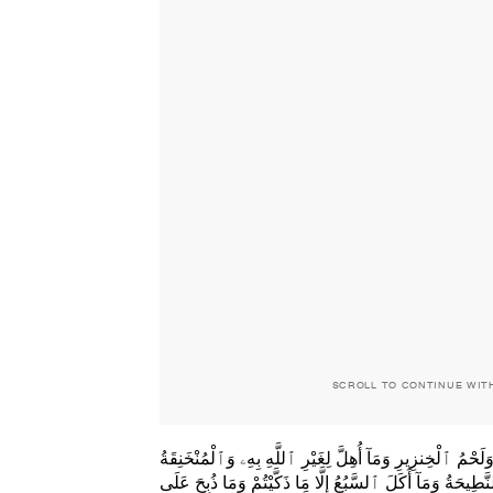
SCROLL TO CONTINUE WIT
َحْمُ ٱلْخِنزِيرِ وَمَآ أُهِلَّ لِغَيْرِ ٱللَّهِ بِهِۦ وَٱلْمُنْخَنِقَةُ
َطِيحَةُ وَمَآ أَكَلَ ٱلسَّبُعُ إِلَّا مَا ذَكَّيْتُمْ وَمَا ذُبِحَ عَلَى