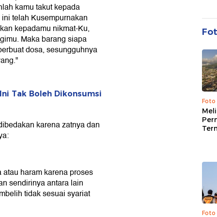
nlah kamu takut kepada
 ini telah Kusempurnakan
pkan kepadamu nikmat-Ku,
Fo
bagimu. Maka barang siapa
 berbuat dosa, sesungguhnya
ang."
ni Tak Boleh Dikonsumsi
Foto
Mel
Per
 dibedakan karena zatnya dan
Ter
ya:
a atau haram karena proses
 sendirinya antara lain
belih tidak sesuai syariat
Foto