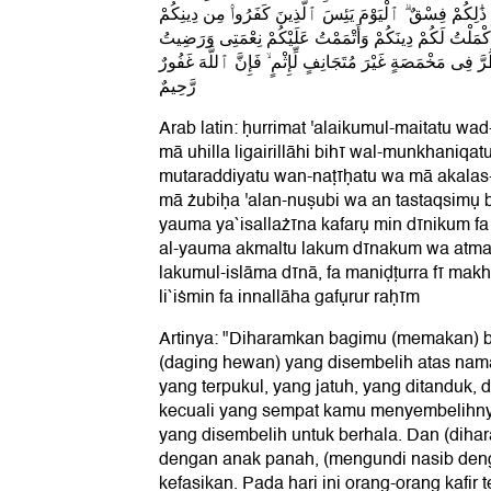
 ذَٰلِكُمْ فِسْقٌ ۗ ٱلْيَوْمَ يَئِسَ ٱلَّذِينَ كَفَرُوا۟ مِن دِينِكُمْ
كْمَلْتُ لَكُمْ دِينَكُمْ وَأَتْمَمْتُ عَلَيْكُمْ نِعْمَتِى وَرَضِيتُ
َ فِى مَخْمَصَةٍ غَيْرَ مُتَجَانِفٍ لِّإِثْمٍ ۙ فَإِنَّ ٱللَّهَ غَفُورٌ
رَّحِيمٌ
Arab latin: ḥurrimat 'alaikumul-maitatu w
mā uhilla ligairillāhi bihī wal-munkhaniqa
mutaraddiyatu wan-naṭīḥatu wa mā akalas-
mā żubiḥa 'alan-nuṣubi wa an tastaqsimụ bi
yauma ya`isallażīna kafarụ min dīnikum f
al-yauma akmaltu lakum dīnakum wa atmam
lakumul-islāma dīnā, fa maniḍṭurra fī makh
li`iṡmin fa innallāha gafụrur raḥīm
Artinya: "Diharamkan bagimu (memakan) ba
(daging hewan) yang disembelih atas nama 
yang terpukul, yang jatuh, yang ditanduk, 
kecuali yang sempat kamu menyembelihny
yang disembelih untuk berhala. Dan (diha
dengan anak panah, (mengundi nasib deng
kefasikan. Pada hari ini orang-orang kafir 