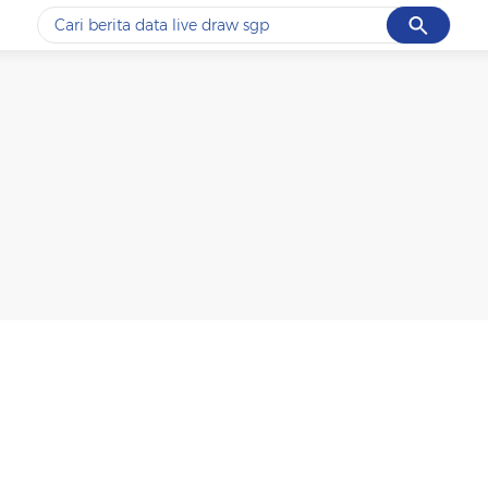
Cancel
Yang sedang ramai dicari
#1
data live draw sgp
#2
kebakaran
#3
prabowo
#4
iran
#5
gempa hari ini
Promoted
Terakhir yang dicari
Loading...