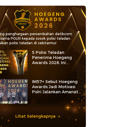
ang penghargaan persembahan detikcom
rsama POLRI kepada sosok polisi teladan.
lkan polisi teladan di sekitarmu!
5 Polisi Teladan
Penerima Hoegeng
Awards 2026, Ini
Kategori dan Kiprahnya
IM57+ Sebut Hoegeng
Awards Jadi Motivasi
Polri Jalankan Amanat
Konstitusi
Lihat Selengkapnya