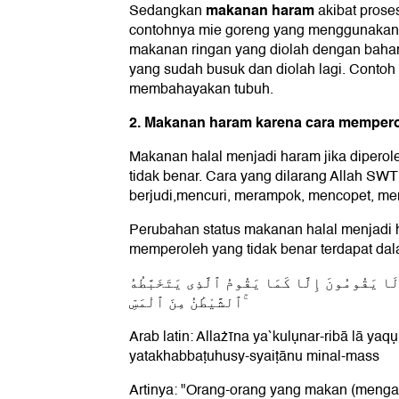
makanan haram
Sedangkan
akibat prose
contohnya mie goreng yang menggunakan 
makanan ringan yang diolah dengan bah
yang sudah busuk dan diolah lagi. Contoh
membahayakan tubuh.
2. Makanan haram karena cara memper
Makanan halal menjadi haram jika diperol
tidak benar. Cara yang dilarang Allah SWT
berjudi,mencuri, merampok, mencopet, men
Perubahan status makanan halal menjadi 
memperoleh yang tidak benar terdapat da
ا يَقُومُونَ إِلَّا كَمَا يَقُومُ ٱلَّذِى يَتَخَبَّطُهُ
ٱلشَّيْطَٰنُ مِنَ ٱلْمَسِّ ۚ
Arab latin: Allażīna ya`kulụnar-ribā lā ya
yatakhabbaṭuhusy-syaiṭānu minal-mass
Artinya: "Orang-orang yang makan (mengamb