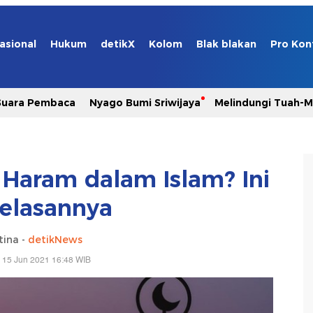
asional
Hukum
detikX
Kolom
Blak blakan
Pro Kon
Suara Pembaca
Nyago Bumi Sriwijaya
Melindungi Tuah-
 Haram dalam Islam? Ini
elasannya
tina -
detikNews
 15 Jun 2021 16:48 WIB