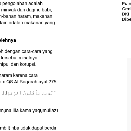
s pengolahan adalah
Pui
Ged
minyak dan daging babi,
DKI 
an-bahan haram, makanan
Dibe
 lain adalah makanan yang
olehnya
eh dengan cara-cara yang
 tersebut misalnya
ipu, dan korupsi.
haram karena cara
lam QS Al Baqarah ayat 275,
ٱلَّذِينَ يَأْكُلُونَ ٱلرِّبَوٰا۟ لَ
qụmụna illā kamā yaqụmullażī
il) riba tidak dapat berdiri