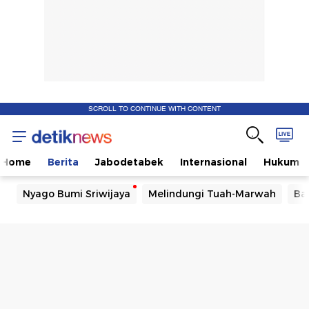
SCROLL TO CONTINUE WITH CONTENT
Home
Berita
Jabodetabek
Internasional
Hukum
Nyago Bumi Sriwijaya
Melindungi Tuah-Marwah
Ba