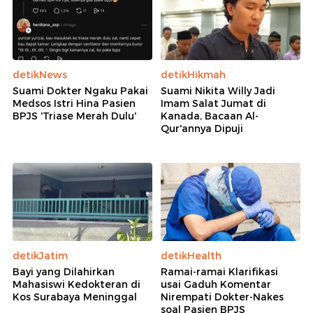
detikNews
detikHikmah
Suami Dokter Ngaku Pakai
Suami Nikita Willy Jadi
Medsos Istri Hina Pasien
Imam Salat Jumat di
BPJS 'Triase Merah Dulu'
Kanada, Bacaan Al-
Qur'annya Dipuji
detikJatim
detikHealth
Bayi yang Dilahirkan
Ramai-ramai Klarifikasi
Mahasiswi Kedokteran di
usai Gaduh Komentar
Kos Surabaya Meninggal
Nirempati Dokter-Nakes
soal Pasien BPJS