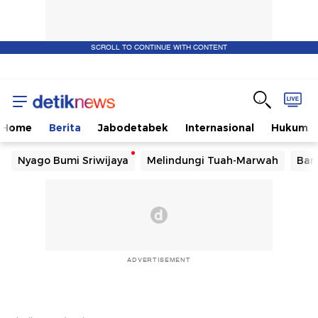
SCROLL TO CONTINUE WITH CONTENT
Home
Berita
Jabodetabek
Internasional
Hukum
Nyago Bumi Sriwijaya
Melindungi Tuah-Marwah
Ban
ADVERTISEMENT