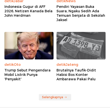
detikJabar
detikNews
Indonesia Gugur di AFF
Pendiri Yayasan Buka
2026, Netizen Kanada Bela
Suara, Ngaku Sedih Ada
John Herdman
Temuan Senjata di Sekolah
Jaksel
detikOto
detikJateng
Trump Sebut Pengendara
Brutalnya Taufik-Didit
Mobil Listrik Punya
Habisi Bos Konter
'Penyakit'
Ambarawa Pakai Palu
Selengkapnya