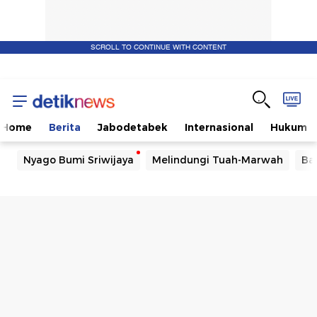
SCROLL TO CONTINUE WITH CONTENT
Home
Berita
Jabodetabek
Internasional
Hukum
Nyago Bumi Sriwijaya
Melindungi Tuah-Marwah
Ba