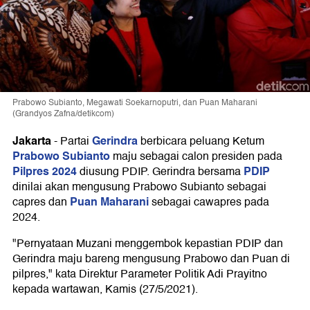
Prabowo Subianto, Megawati Soekarnoputri, dan Puan Maharani
(Grandyos Zafna/detikcom)
Jakarta
Gerindra
-
Partai
berbicara peluang Ketum
Prabowo Subianto
maju sebagai calon presiden pada
Pilpres 2024
PDIP
diusung PDIP. Gerindra bersama
dinilai akan mengusung Prabowo Subianto sebagai
Puan Maharani
capres dan
sebagai cawapres pada
2024.
"Pernyataan Muzani menggembok kepastian PDIP dan
Gerindra maju bareng mengusung Prabowo dan Puan di
pilpres," kata Direktur Parameter Politik Adi Prayitno
kepada wartawan, Kamis (27/5/2021).