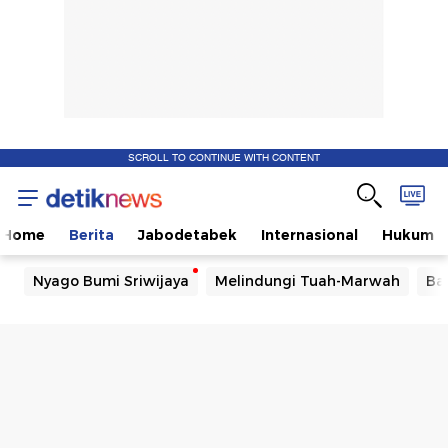
SCROLL TO CONTINUE WITH CONTENT
Home
Berita
Jabodetabek
Internasional
Hukum
Nyago Bumi Sriwijaya
Melindungi Tuah-Marwah
Ba