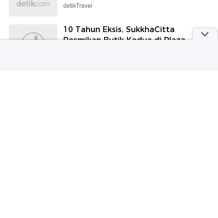
detikTravel
10 Tahun Eksis, SukkhaCitta
Resmikan Butik Kedua di Plaza
Indonesia
Wolipop
Irish Bella Umumkan Hamil Anak
Pertama dengan Haldy Sabri
detikHot
Berita Terpopuler
#1
Pihak Sekolah di Jaksel Dukung Polisi Usut
Temuan Ratusan Senpi hingga Sabu
#2
Ada 'Bunker' di Sekolah Jaksel TKP Temuan