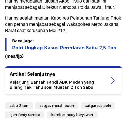
Hanny merupakan lulusan Akpol 1998 dan saat ini
menjabat sebagai Direktur Narkoba Polda Jawa Timur.
Hanny adalah mantan Kapolres Pelabuhan Tanjung Priok
dan pernah menjabat sebagai Wakapolres Metro Jakarta
Barat saat kerusuhan Mei 212.
Baca juga:
Polri Ungkap Kasus Peredaran Sabu 2,5 Ton
(mea/fjp)
Artikel Selanjutnya
Kejagung Bantah Fandi ABK Medan yang
Bilang Tak Tahu soal Muatan 2 Ton Sabu
sabu 2 ton
satgas merah putih
satgassus polri
irjen ferdy sambo
kombes herry heryawan