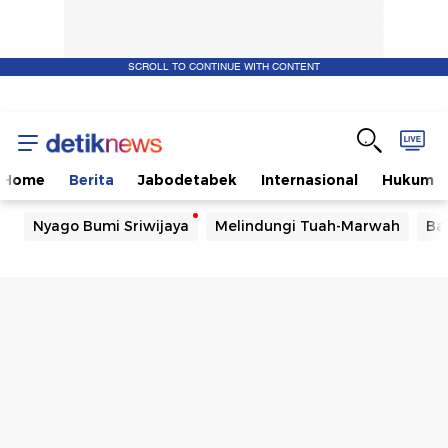
SCROLL TO CONTINUE WITH CONTENT
Home
Berita
Jabodetabek
Internasional
Hukum
Nyago Bumi Sriwijaya
Melindungi Tuah-Marwah
Ba