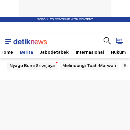
SCROLL TO CONTINUE WITH CONTENT
Home
Berita
Jabodetabek
Internasional
Hukum
Nyago Bumi Sriwijaya
Melindungi Tuah-Marwah
Ba