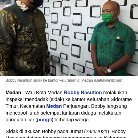
Bobby Nasution sidak ke kantor kelurahan di Medan (Datuk/detikcom)
Medan
Bobby Nasution
-
Wali Kota Medan
melakukan
inspeksi mendadak (sidak) ke kantor Kelurahan Sidorame
Medan
Timur, Kecamatan
Perjuangan. Bobby langsung
mencopot lurah setempat lantaran diduga melakukan
pungli
pungutan liar (
) terhadap warga.
Sidak dilakukan Bobby pada Jumat (23/4/2021). Bobby