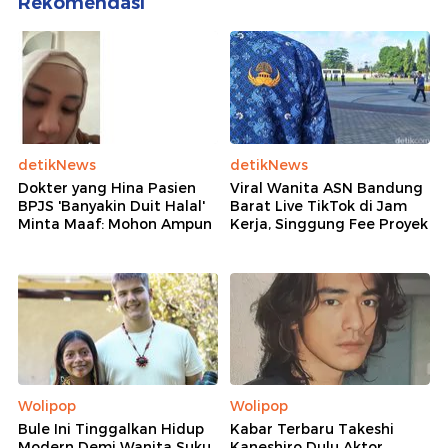
Rekomendasi
detikNews
detikNews
Dokter yang Hina Pasien
Viral Wanita ASN Bandung
BPJS 'Banyakin Duit Halal'
Barat Live TikTok di Jam
Minta Maaf: Mohon Ampun
Kerja, Singgung Fee Proyek
Wolipop
Wolipop
Bule Ini Tinggalkan Hidup
Kabar Terbaru Takeshi
Modern Demi Wanita Suku
Kaneshiro Dulu Aktor