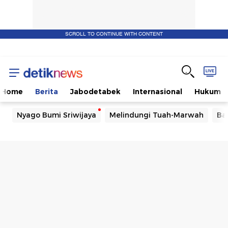
SCROLL TO CONTINUE WITH CONTENT
Home
Berita
Jabodetabek
Internasional
Hukum
Nyago Bumi Sriwijaya
Melindungi Tuah-Marwah
Ba