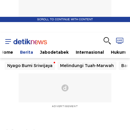
SCROLL TO CONTINUE WITH CONTENT
Home
Berita
Jabodetabek
Internasional
Hukum
Nyago Bumi Sriwijaya
Melindungi Tuah-Marwah
Ban
ADVERTISEMENT