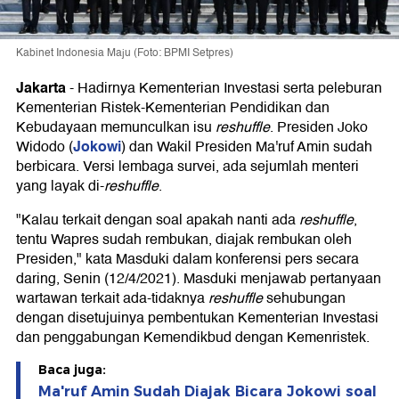
Kabinet Indonesia Maju (Foto: BPMI Setpres)
Jakarta
-
Hadirnya Kementerian Investasi serta peleburan
Kementerian Ristek-Kementerian Pendidikan dan
Kebudayaan memunculkan isu
reshuffle
. Presiden Joko
Jokowi
Widodo (
) dan Wakil Presiden Ma'ruf Amin sudah
berbicara. Versi lembaga survei, ada sejumlah menteri
yang layak di-
reshuffle
.
"Kalau terkait dengan soal apakah nanti ada
reshuffle
,
tentu Wapres sudah rembukan, diajak rembukan oleh
Presiden," kata Masduki dalam konferensi pers secara
daring, Senin (12/4/2021). Masduki menjawab pertanyaan
wartawan terkait ada-tidaknya
reshuffle
sehubungan
dengan disetujuinya pembentukan Kementerian Investasi
dan penggabungan Kemendikbud dengan Kemenristek.
Baca juga:
Ma'ruf Amin Sudah Diajak Bicara Jokowi soal