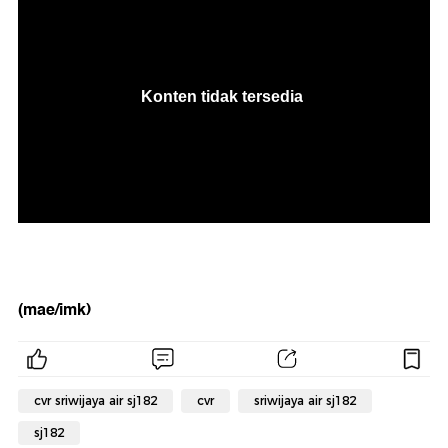
(mae/imk)
cvr sriwijaya air sj182
cvr
sriwijaya air sj182
sj182