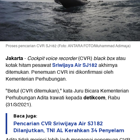
Proses pencarian CVR SJ182 (Foto: ANTARA FOTO/Muhammad Adimaja)
Jakarta
-
Cockpit voice recorder
(CVR)
black box
atau
Sriwijaya Air SJ182
kotak hitam pesawat
akhirnya
ditemukan. Penemuan CVR ini dikonfirmasi oleh
Kementerian Perhubungan.
"Betul (CVR ditemukan)," kata Juru Bicara Kementerian
detikcom
Perhubungan Adita Irawati kepada
, Rabu
(31/3/2021).
Baca juga:
Pencarian CVR Sriwijaya Air SJ182
Dilanjutkan, TNI AL Kerahkan 34 Penyelam
Adita tidak merinci lebih jauh mengenai penemuan CVR