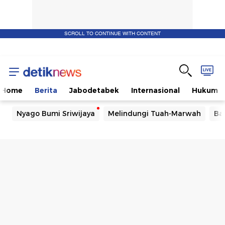
SCROLL TO CONTINUE WITH CONTENT
Home
Berita
Jabodetabek
Internasional
Hukum
Nyago Bumi Sriwijaya
Melindungi Tuah-Marwah
Ba