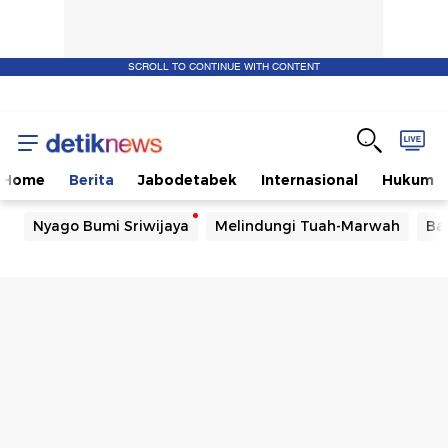
SCROLL TO CONTINUE WITH CONTENT
Home
Berita
Jabodetabek
Internasional
Hukum
Nyago Bumi Sriwijaya
Melindungi Tuah-Marwah
Ba