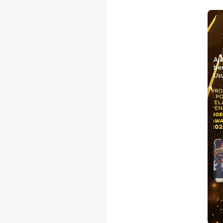
Aj
be
Usu