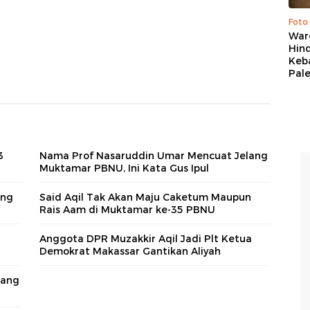
Foto
War
Hind
Keb
Pal
3
Nama Prof Nasaruddin Umar Mencuat Jelang
Muktamar PBNU, Ini Kata Gus Ipul
eng
Said Aqil Tak Akan Maju Caketum Maupun
Rais Aam di Muktamar ke-35 PBNU
Anggota DPR Muzakkir Aqil Jadi Plt Ketua
Demokrat Makassar Gantikan Aliyah
lang