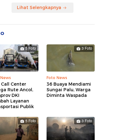
Lihat Selengkapnya
to
5 Foto
3 Foto
 News
Foto News
 Call Center
36 Buaya Mendiami
ga Rute Ancol,
Sungai Palu, Warga
prov DKI
Diminta Waspada
bah Layanan
sportasi Publik
5 Foto
3 Foto