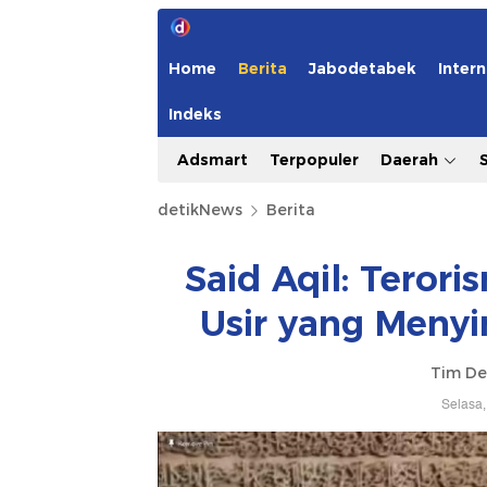
Home
Berita
Jabodetabek
Intern
Indeks
Adsmart
Terpopuler
Daerah
detikNews
Berita
Said Aqil: Tero
Usir yang Menyi
Tim De
Selasa,