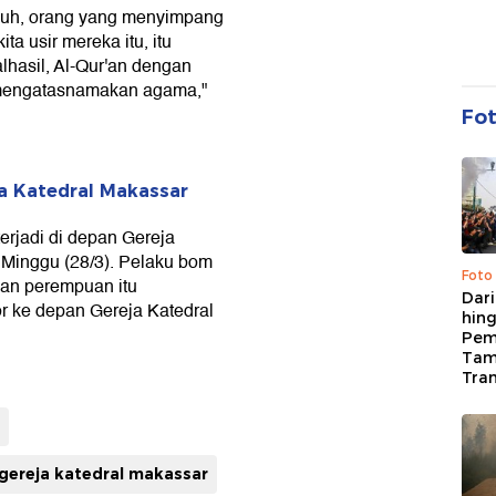
aduh, orang yang menyimpang
a usir mereka itu, itu
alhasil, Al-Qur'an dengan
 mengatasnamakan agama,"
Fo
ja Katedral Makassar
terjadi di depan Gereja
 Minggu (28/3). Pelaku bom
Foto
 dan perempuan itu
Dari
 ke depan Gereja Katedral
hing
Pem
Tam
Tran
 gereja katedral makassar