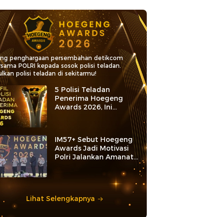
ang penghargaan persembahan detikcom
rsama POLRI kepada sosok polisi teladan.
lkan polisi teladan di sekitarmu!
5 Polisi Teladan
Penerima Hoegeng
Awards 2026, Ini
Kategori dan Kiprahnya
IM57+ Sebut Hoegeng
Awards Jadi Motivasi
Polri Jalankan Amanat
Konstitusi
Lihat Selengkapnya