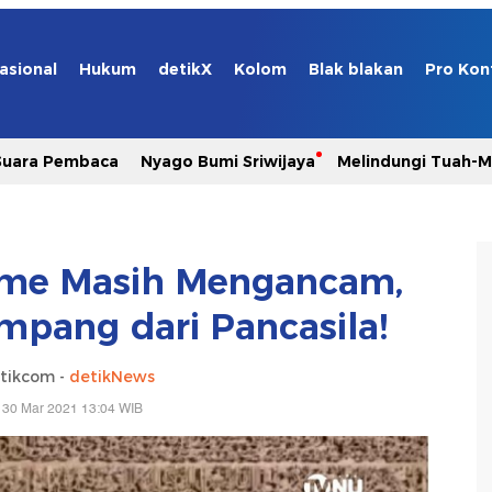
asional
Hukum
detikX
Kolom
Blak blakan
Pro Kon
Suara Pembaca
Nyago Bumi Sriwijaya
Melindungi Tuah-
risme Masih Mengancam,
mpang dari Pancasila!
tikcom -
detikNews
 30 Mar 2021 13:04 WIB