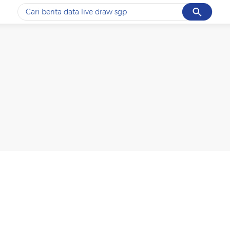
Cancel
Yang sedang ramai dicari
#1
ketik
#2
bromo
#3
streaming motogp
#4
prabowo
#5
data live draw sgp
Promoted
Terakhir yang dicari
Loading...