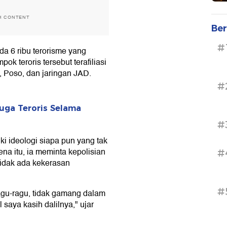
H CONTENT
Ber
#
da 6 ribu terorisme yang
ok teroris tersebut terafiliasi
, Poso, dan jaringan JAD.
#
uga Teroris Selama
#
i ideologi siapa pun yang tak
na itu, ia meminta kepolisian
#
tidak ada kekerasan
#
agu-ragu, tidak gamang dalam
 saya kasih dalilnya," ujar