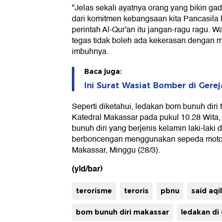
"Jelas sekali ayatnya orang yang bikin g
dari komitmen kebangsaan kita Pancasila kit
perintah Al-Qur'an itu jangan-ragu ragu. W
tegas tidak boleh ada kekerasan dengan
imbuhnya.
Baca juga:
Ini Surat Wasiat Bomber di Gere
Seperti diketahui, ledakan bom bunuh diri 
Katedral Makassar pada pukul 10.28 Wita,
bunuh diri yang berjenis kelamin laki-laki
berboncengan menggunakan sepeda motor
Makassar, Minggu (28/3).
(yld/bar)
terorisme
teroris
pbnu
said aqil
bom bunuh diri makassar
ledakan di