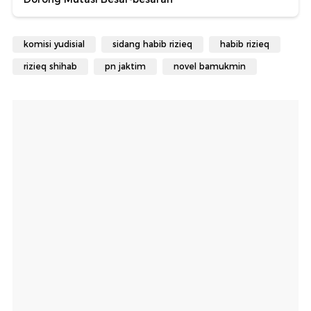
komisi yudisial
sidang habib rizieq
habib rizieq
rizieq shihab
pn jaktim
novel bamukmin