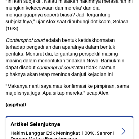
"Ini kan subjektif. Kalau misalkan hakimnya merasa 'ah ini
mungkin kekecewaan dari mereka' dan dia
menganggapnya seperti biasa? Jadi tergantung
subjektifnya," ujar Alex saat dihubungi detikcom, Selasa
(16/3).
Contempt of court
adalah bentuk ketidakhormatan
terhadap pengadilan dan aparatnya dalam bentuk
perilaku. Menurut dia, tergantung perspektif masing-
masing dalam menentukan tindakan Novel Bamukmin
dapat disebut
contempt of court
atau tidak. Namun
pihaknya akan tetap menindaklanjuti kejadian ini.
"Makanya nanti saya mau konfirmasi ke pimpinan, sama
majelisnya juga. Apa sikap mereka," ucap Alex.
(asp/haf)
Artikel Selanjutnya
Hakim Langgar Etik Meningkat 100%, Sahroni
Dorong Mutasi Besar-besaran