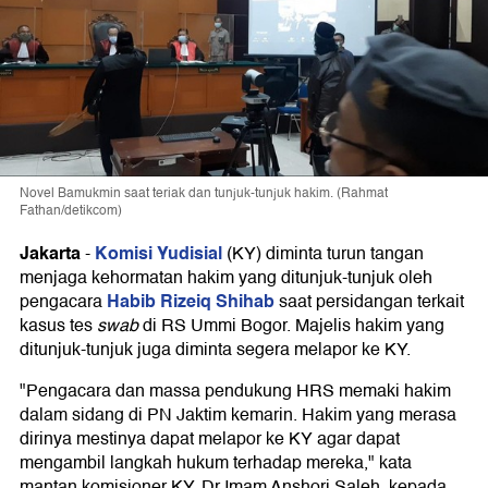
Novel Bamukmin saat teriak dan tunjuk-tunjuk hakim. (Rahmat
Fathan/detikcom)
Jakarta
Komisi Yudisial
-
(KY) diminta turun tangan
menjaga kehormatan hakim yang ditunjuk-tunjuk oleh
Habib Rizeiq Shihab
pengacara
saat persidangan terkait
kasus tes
swab
di RS Ummi Bogor. Majelis hakim yang
ditunjuk-tunjuk juga diminta segera melapor ke KY.
"Pengacara dan massa pendukung HRS memaki hakim
dalam sidang di PN Jaktim kemarin. Hakim yang merasa
dirinya mestinya dapat melapor ke KY agar dapat
mengambil langkah hukum terhadap mereka," kata
mantan komisioner KY, Dr Imam Anshori Saleh, kepada