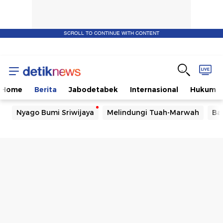
SCROLL TO CONTINUE WITH CONTENT
Home
Berita
Jabodetabek
Internasional
Hukum
Nyago Bumi Sriwijaya
Melindungi Tuah-Marwah
Ba