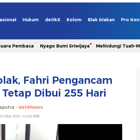
asional
Hukum
detikX
Kolom
Blak blakan
Pro Kon
Suara Pembaca
Nyago Bumi Sriwijaya
Melindungi Tuah-
tolak, Fahri Pengancam
 Tetap Dibui 255 Hari
aputra -
detikNews
 15 Mar 2021 13:42 WIB