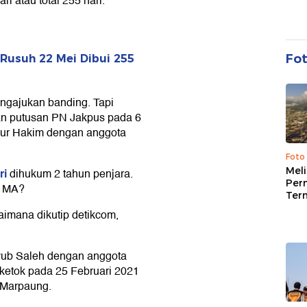
i atau total 255 hari.
Fo
Rusuh 22 Mei Dibui 255
mengajukan banding. Tapi
an putusan PN Jakpus pada 6
 Nur Hakim dengan anggota
Foto
Mel
ri
dihukum 2 tahun penjara.
Per
a MA?
Ter
aimana dikutip detikcom,
yub Saleh dengan anggota
iketok pada 25 Februari 2021
 Marpaung.