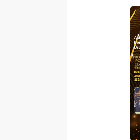
Aj
be
Usu