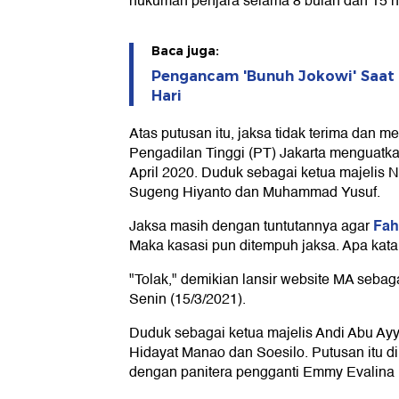
hukuman penjara selama 8 bulan dan 15 har
Baca juga:
Pengancam 'Bunuh Jokowi' Saat 
Hari
Atas putusan itu, jaksa tidak terima dan 
Pengadilan Tinggi (PT) Jakarta menguatk
April 2020. Duduk sebagai ketua majelis
Sugeng Hiyanto dan Muhammad Yusuf.
Fah
Jaksa masih dengan tuntutannya agar
Maka kasasi pun ditempuh jaksa. Apa kat
"Tolak," demikian lansir website MA sebag
Senin (15/3/2021).
Duduk sebagai ketua majelis Andi Abu Ay
Hidayat Manao dan Soesilo. Putusan itu d
dengan panitera pengganti Emmy Evalina