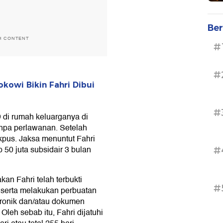
Ber
H CONTENT
#
#
kowi Bikin Fahri Dibui
#
 di rumah keluarganya di
anpa perlawanan. Setelah
Jakpus. Jaksa menuntut Fahri
50 juta subsidair 3 bulan
#
an Fahri telah terbukti
#
 serta melakukan perbuatan
tronik dan/atau dokumen
leh sebab itu, Fahri dijatuhi