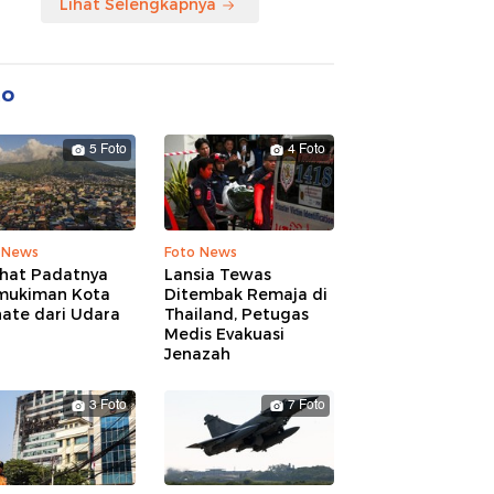
Lihat Selengkapnya
to
5 Foto
4 Foto
 News
Foto News
ihat Padatnya
Lansia Tewas
mukiman Kota
Ditembak Remaja di
nate dari Udara
Thailand, Petugas
Medis Evakuasi
Jenazah
3 Foto
7 Foto