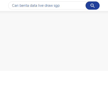
Cancel
Yang sedang ramai dicari
#1
data live draw sgp
#2
kebakaran
#3
prabowo
#4
iran
#5
gempa hari ini
Promoted
Terakhir yang dicari
Loading...