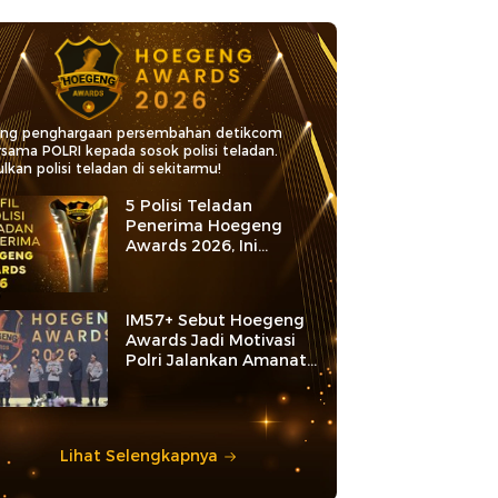
ang penghargaan persembahan detikcom
rsama POLRI kepada sosok polisi teladan.
lkan polisi teladan di sekitarmu!
5 Polisi Teladan
Penerima Hoegeng
Awards 2026, Ini
Kategori dan Kiprahnya
IM57+ Sebut Hoegeng
Awards Jadi Motivasi
Polri Jalankan Amanat
Konstitusi
Lihat Selengkapnya