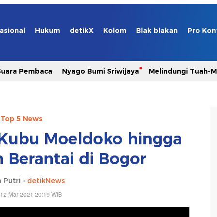
asional
Hukum
detikX
Kolom
Blak blakan
Pro Kon
Suara Pembaca
Nyago Bumi Sriwijaya
Melindungi Tuah-
Top 5 News
Kubu Moeldoko hingga
Berantai di Bogor
 Putri -
detikNews
 12 Mar 2021 20:19 WIB