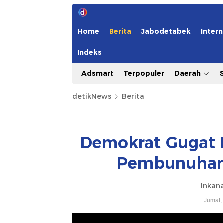
Home
Berita
Jabodetabek
Intern
Indeks
Adsmart
Terpopuler
Daerah
detikNews
Berita
Demokrat Gugat 
Pembunuhan 
Inkana
Jumat,