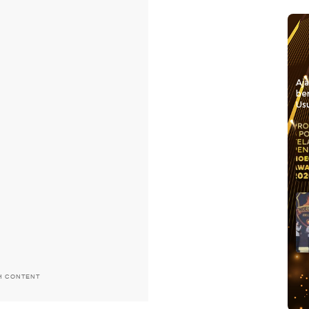
Aj
be
Usu
H CONTENT