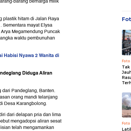
rang-barang berharga milik
 plastik hitam di Jalan Raya
Fo
1. Sementara mayat Elysa
ah Arya Megamendung Puncak
 jangka waktu pembunuhan
 Habisi Nyawa 2 Wanita di
Foto
Tak 
andeglang Diduga Aliran
Jauh
Ras
Ter
 dari Pandeglang, Banten.
asan orang mandi telanjang
 di Desa Karangbolong.
diri dari delapan pria dan lima
sebut mengadopsi aliran sesat
Foto
polisian telah mengamankan
Lat