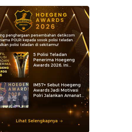
ang penghargaan persembahan detikcom
rsama POLRI kepada sosok polisi teladan.
lkan polisi teladan di sekitarmu!
5 Polisi Teladan
Penerima Hoegeng
Awards 2026, Ini
Kategori dan Kiprahnya
IM57+ Sebut Hoegeng
Awards Jadi Motivasi
Polri Jalankan Amanat
Konstitusi
Lihat Selengkapnya