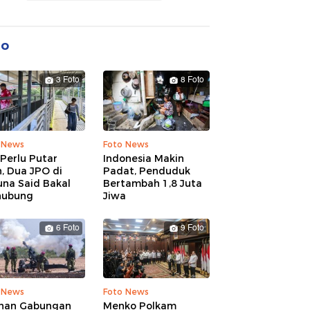
to
3 Foto
8 Foto
 News
Foto News
Perlu Putar
Indonesia Makin
, Dua JPO di
Padat, Penduduk
una Said Bakal
Bertambah 1,8 Juta
hubung
Jiwa
6 Foto
9 Foto
 News
Foto News
ihan Gabungan
Menko Polkam