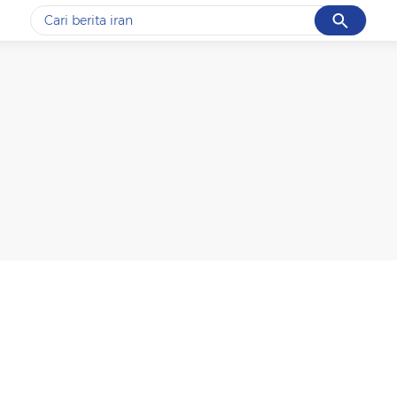
Cancel
Yang sedang ramai dicari
#1
gempa hari ini
#2
demo
#3
gempa
#4
iran
#5
prabowo
Promoted
Terakhir yang dicari
Loading...