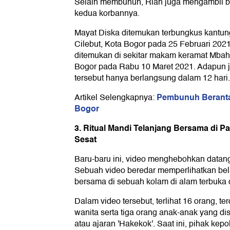
Selain membunuh, Rian juga mengambil ba
kedua korbannya.
Mayat Diska ditemukan terbungkus kantung
Cilebut, Kota Bogor pada 25 Februari 202
ditemukan di sekitar makam keramat Mb
Bogor pada Rabu 10 Maret 2021. Adapun
tersebut hanya berlangsung dalam 12 hari.
Pembunuh Berantai
Artikel Selengkapnya:
Bogor
3. Ritual Mandi Telanjang Bersama di P
Sesat
Baru-baru ini, video menghebohkan datang
Sebuah video beredar memperlihatkan bel
bersama di sebuah kolam di alam terbuka
Dalam video tersebut, terlihat 16 orang, ter
wanita serta tiga orang anak-anak yang di
atau ajaran 'Hakekok'. Saat ini, pihak ke