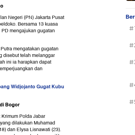
ko
Ber
lan Negeri (PN) Jakarta Pusat
oeldoko. Bersama 13 kuasa
#
, PD mengajukan gugatan
#
 Putra mengatakan gugatan
ng disebut telah melanggar
ah ini ia harapkan dapat
#
 memperjuangkan dan
#
ng Widjojanto Gugat Kubu
#
di Bogor
t Krimum Polda Jabar
 yang dilakukan Muhamad
18) dan Elysa Lisnawati (23).