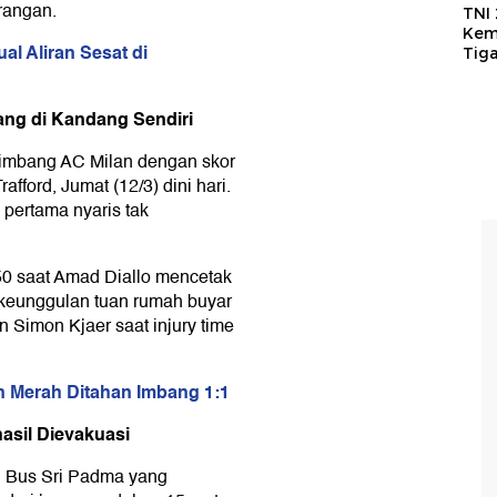
erangan.
TNI
Kem
l Aliran Sesat di
Tig
ang di Kandang Sendiri
 imbang AC Milan dengan skor
afford, Jumat (12/3) dini hari.
 pertama nyaris tak
0 saat Amad Diallo mencetak
keunggulan tuan rumah buyar
 Simon Kjaer saat injury time
n Merah Ditahan Imbang 1:1
asil Dievakuasi
 Bus Sri Padma yang