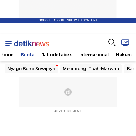
SCROLL TO CONTINUE WITH CONTENT
Home
Berita
Jabodetabek
Internasional
Hukum
Nyago Bumi Sriwijaya
Melindungi Tuah-Marwah
Ban
ADVERTISEMENT