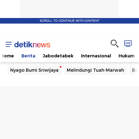
SCROLL TO CONTINUE WITH CONTENT
Home
Berita
Jabodetabek
Internasional
Hukum
Nyago Bumi Sriwijaya
Melindungi Tuah-Marwah
Ba