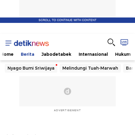
SCROLL TO CONTINUE WITH CONTENT
Home
Berita
Jabodetabek
Internasional
Hukum
Nyago Bumi Sriwijaya
Melindungi Tuah-Marwah
Ban
ADVERTISEMENT