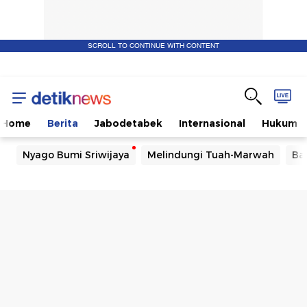
SCROLL TO CONTINUE WITH CONTENT
Home
Berita
Jabodetabek
Internasional
Hukum
Nyago Bumi Sriwijaya
Melindungi Tuah-Marwah
Ba