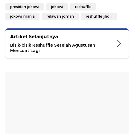
presiden jokowi
jokowi
reshuffle
jokowi mania
relawan joman
reshuffle jilid ii
Artikel Selanjutnya
Bisik-bisik Reshuffle Setelah Agustusan
Mencuat Lagi