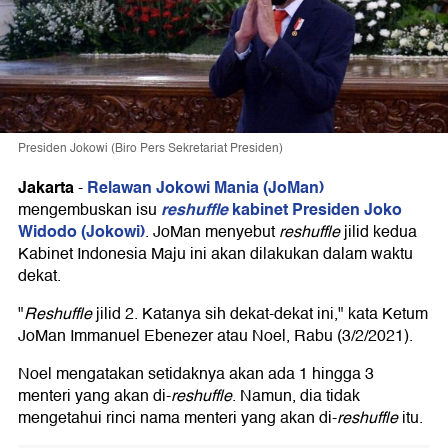
Presiden Jokowi (Biro Pers Sekretariat Presiden)
Jakarta
Relawan Jokowi Mania (JoMan)
-
reshuffle
kabinet
Presiden Joko
mengembuskan isu
Widodo (Jokowi)
. JoMan menyebut
reshuffle
jilid kedua
Kabinet Indonesia Maju ini akan dilakukan dalam waktu
dekat.
"
Reshuffle
jilid 2. Katanya sih dekat-dekat ini," kata Ketum
JoMan Immanuel Ebenezer atau Noel, Rabu (3/2/2021).
Noel mengatakan setidaknya akan ada 1 hingga 3
menteri yang akan di-
reshuffle
. Namun, dia tidak
mengetahui rinci nama menteri yang akan di-
reshuffle
itu.