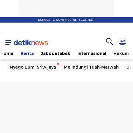
SCROLL TO CONTINUE WITH CONTENT
Home
Berita
Jabodetabek
Internasional
Hukum
Nyago Bumi Sriwijaya
Melindungi Tuah-Marwah
Ba