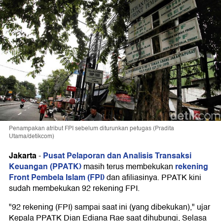
Penampakan atribut FPI sebelum diturunkan petugas (Pradita
Utama/detikcom)
Jakarta
Pusat Pelaporan dan Analisis Transaksi
-
Keuangan (PPATK)
rekening
masih terus membekukan
Front Pembela Islam (FPI)
dan afiliasinya. PPATK kini
sudah membekukan 92 rekening FPI.
"92 rekening (FPI) sampai saat ini (yang dibekukan)," ujar
Kepala PPATK Dian Ediana Rae saat dihubungi, Selasa