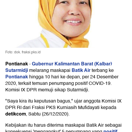
Foto: dok. fraksi.pks.id
Pontianak
Gubernur Kalimantan Barat (Kalbar)
-
Sutarmidji
Batik Air
melarang maskapai
terbang ke
Pontianak
hingga 10 hari ke depan, per 24 Desember
2020, terkait temuan penumpang positif COVID-19.
Komisi IX DPR memuji sikap Sutarmidji.
"Saya kira itu keputusan bagus," ujar anggota Komisi IX
DPR RI dari Fraksi PKS Kurniasih Mufidayati kepada
detikcom
, Sabtu (26/12/2020).
Kebijakan itu harus diterima maskapai Batik Air sebagai
positif
konsekuensi 'mengangkut' 5 penumpang yang