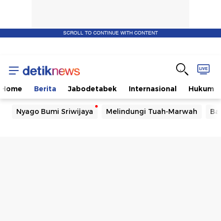
SCROLL TO CONTINUE WITH CONTENT
Home
Berita
Jabodetabek
Internasional
Hukum
Nyago Bumi Sriwijaya
Melindungi Tuah-Marwah
Ba