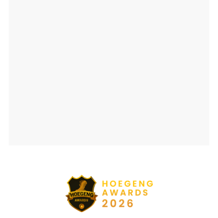
Ajang penghargaan persembahan detikcom bersama POLRI