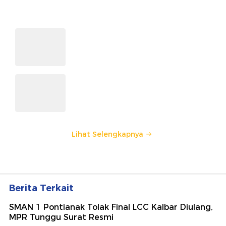
kepada sosok polisi teladan. Usulkan polisi teladan di
sekitarmu!
5 Polisi Teladan Penerima
Hoegeng Awards 2026, Ini
Kategori dan Kiprahnya
IM57+ Sebut Hoegeng Awards
Jadi Motivasi Polri Jalankan
Amanat Konstitusi
Lihat Selengkapnya
Berita Terkait
SMAN 1 Pontianak Tolak Final LCC Kalbar Diulang,
MPR Tunggu Surat Resmi