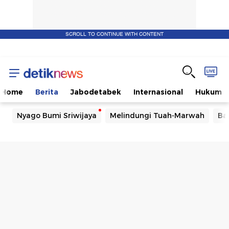
SCROLL TO CONTINUE WITH CONTENT
Home
Berita
Jabodetabek
Internasional
Hukum
Nyago Bumi Sriwijaya
Melindungi Tuah-Marwah
Ba