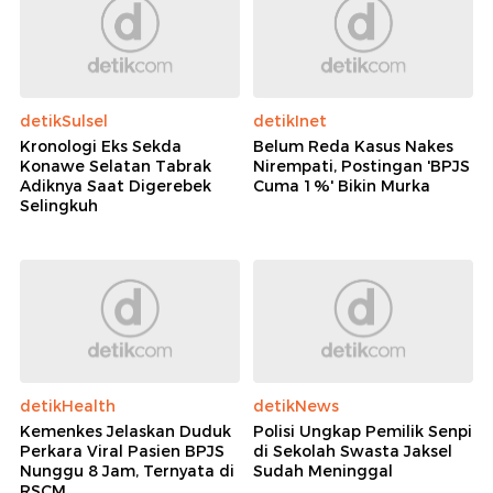
detikSulsel
detikInet
Kronologi Eks Sekda
Belum Reda Kasus Nakes
Konawe Selatan Tabrak
Nirempati, Postingan 'BPJS
Adiknya Saat Digerebek
Cuma 1%' Bikin Murka
Selingkuh
detikHealth
detikNews
Kemenkes Jelaskan Duduk
Polisi Ungkap Pemilik Senpi
Perkara Viral Pasien BPJS
di Sekolah Swasta Jaksel
Nunggu 8 Jam, Ternyata di
Sudah Meninggal
RSCM