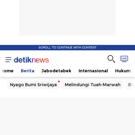
SCROLL TO CONTINUE WITH CONTENT
Home
Berita
Jabodetabek
Internasional
Hukum
Nyago Bumi Sriwijaya
Melindungi Tuah-Marwah
Ba