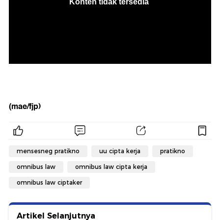
(mae/fjp)
mensesneg pratikno
uu cipta kerja
pratikno
omnibus law
omnibus law cipta kerja
omnibus law ciptaker
Artikel Selanjutnya