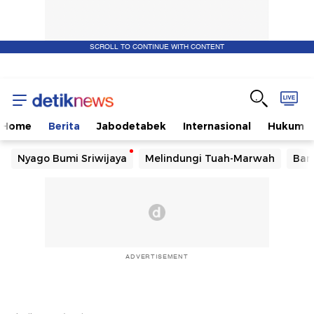
SCROLL TO CONTINUE WITH CONTENT
Home
Berita
Jabodetabek
Internasional
Hukum
Nyago Bumi Sriwijaya
Melindungi Tuah-Marwah
Ban
ADVERTISEMENT