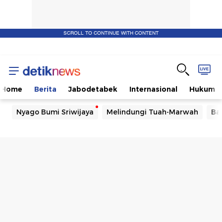
SCROLL TO CONTINUE WITH CONTENT
Home
Berita
Jabodetabek
Internasional
Hukum
Nyago Bumi Sriwijaya
Melindungi Tuah-Marwah
Ba