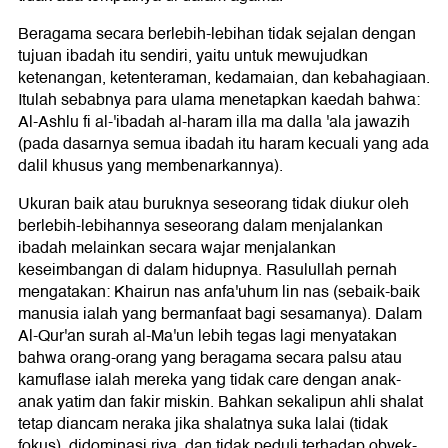
Beragama secara berlebih-lebihan tidak sejalan dengan
tujuan ibadah itu sendiri, yaitu untuk mewujudkan
ketenangan, ketenteraman, kedamaian, dan kebahagiaan.
Itulah sebabnya para ulama menetapkan kaedah bahwa:
Al-Ashlu fi al-'ibadah al-haram illa ma dalla 'ala jawazih
(pada dasarnya semua ibadah itu haram kecuali yang ada
dalil khusus yang membenarkannya).
Ukuran baik atau buruknya seseorang tidak diukur oleh
berlebih-lebihannya seseorang dalam menjalankan
ibadah melainkan secara wajar menjalankan
keseimbangan di dalam hidupnya. Rasulullah pernah
mengatakan: Khairun nas anfa'uhum lin nas (sebaik-baik
manusia ialah yang bermanfaat bagi sesamanya). Dalam
Al-Qur'an surah al-Ma'un lebih tegas lagi menyatakan
bahwa orang-orang yang beragama secara palsu atau
kamuflase ialah mereka yang tidak care dengan anak-
anak yatim dan fakir miskin. Bahkan sekalipun ahli shalat
tetap diancam neraka jika shalatnya suka lalai (tidak
fokus), didominasi riya, dan tidak peduli terhadap obyek-