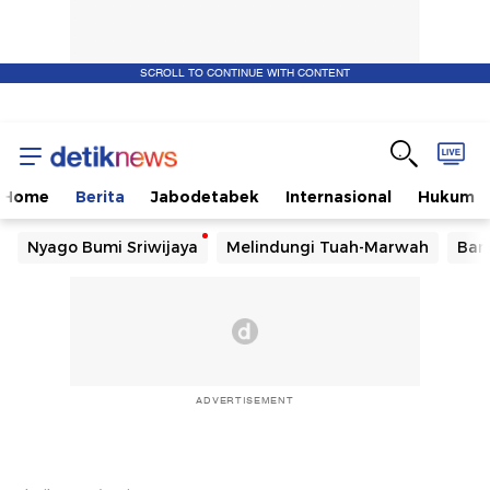
SCROLL TO CONTINUE WITH CONTENT
Home
Berita
Jabodetabek
Internasional
Hukum
Nyago Bumi Sriwijaya
Melindungi Tuah-Marwah
Ban
ADVERTISEMENT