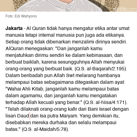
Foto: Edi Wahyono
Jakarta
-
Al Quran tidak hanya mengatur etika antar umat
manusia tetapi internal manusia pun juga ada etikanya.
Setiap orang tidak dibenarkan menzalimi dirinya sendiri.
AlQuran menegaskan: "Dan janganlah kamu
menjatuhkan dirimu sendiri ke dalam kebinasaan, dan
berbuat baiklah, karena sesungguhnya Allah menyukai
orang-orang yang berbuat baik. (Q.S. al-Baqarah/2:195).
Dalam beribadah pun Allah Swt melarang hambanya
melampaui batas sebagaimana ditegaskan dalam ayat:
"Wahai Ahli Kitab, janganlah kamu melampaui batas
dalam agamamu, dan janganlah kamu mengatakan
terhadap Allah kecuali yang benar." (Q.S. al-Nisa/4:171).
"Telah dilaknati orang-orang kafir dari Bani Israel dengan
lisan Daud
dan Isa putra Maryam. Yang demikian itu,
disebabkan mereka durhaka dan selalu melampaui
batas." (Q.S. al-Maidah/5:78).