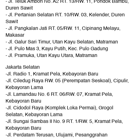
- Jl. Teluk Ambon No. A2 RT. 13/RW. 11, Pondok Bambu,
Duren Sawit
- Jl. Pertanian Selatan RT. 10/RW. 03, Kelender, Duren
Sawit
- Jl. Pangkalan Jati RT. 05/RW. 11, Cipinang Melayu,
Makasar
- Jl. Galur Sari Timur, Utan Kayu Selatan, Matraman
- Jl. Pulo Mas 3, Kayu Putih, Kec. Pulo Gadung
- Jl. Pramuka, Utan Kayu Utara, Matraman
Jakarta Selatan
-Jl. Radio 1, Kramat Pela, Kebayoran Baru
-Jl. Ciledug Raya RW. 05 (Perempatan Seskoal), Cipulir,
Kebayoran Lama
-Jl. Lamandau No. 6 RT. 06/RW. 07, Kramat Pela,
Kebayoran Baru
-Jl. Cidodol Raya (Komplek Loka Permai), Grogol
Selatan, Kebayoran Lama
-Jl. Sungai Sambas II No. 9 RT. 1/RW. 5, Kramat Pela,
Kebayoran Baru
-Jl. Perdatam Terusan, Ulujami, Pesanggrahan