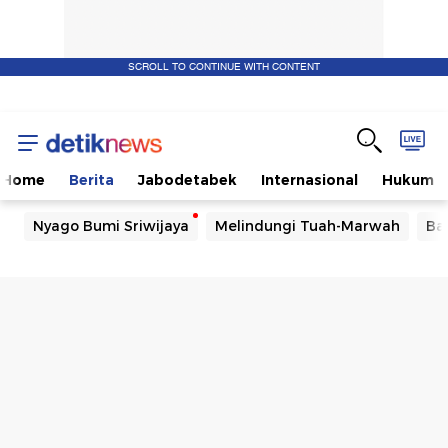
SCROLL TO CONTINUE WITH CONTENT
Home
Berita
Jabodetabek
Internasional
Hukum
Nyago Bumi Sriwijaya
Melindungi Tuah-Marwah
Ba