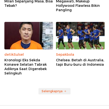
Dorong Pembinaan Konsisten
Sambut 100 Tahun Sumpah Pemuda, DKI-
Kemenpora Gelar Indonesia Youth Summit
Rekomendasi
Sepakbola
Wolipop
5 Pembelian Termahal AC
8 Potret Pernikahan Cucu
Milan Sepanjang Masa, Bisa
Megawati, Makeup
Tebak?
Hollywood Flawless Bikin
Pangling