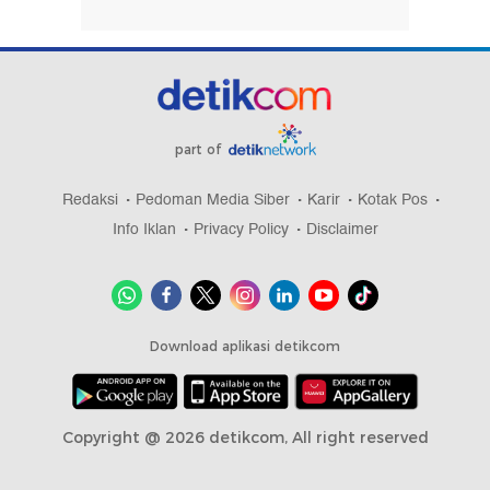
Video: PT Freeport Hingga ANTAM Raih Anugerah
Program Bisnis Terpuji