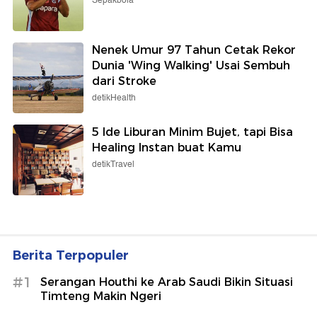
Parameter
detikInet
Piala AFF 2026: Singapura Vs
Indonesia 0-0 di Babak Pertama
Sepakbola
Prabowo Sebut Kecerdasan Bukan
dari Sekolah, Singgung Kampusnya
Bahlil
detikFinance
Salah Gabung Trabzonspor, Ada
Klausul Khusus dalam Kontraknya
Sepakbola
Nenek Umur 97 Tahun Cetak Rekor