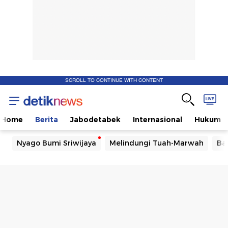
SCROLL TO CONTINUE WITH CONTENT
Home
Berita
Jabodetabek
Internasional
Hukum
Nyago Bumi Sriwijaya
Melindungi Tuah-Marwah
Ba