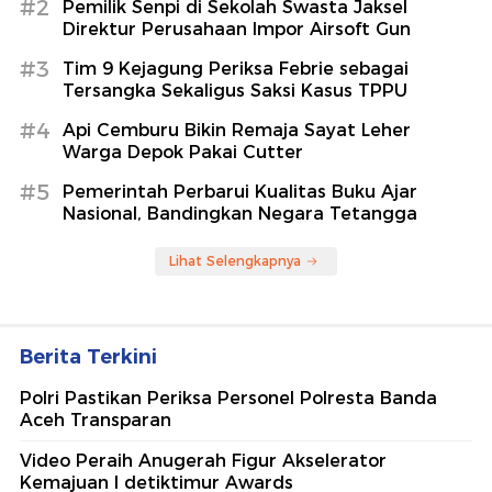
Dunia 'Wing Walking' Usai Sembuh
dari Stroke
detikHealth
5 Ide Liburan Minim Bujet, tapi Bisa
Healing Instan buat Kamu
detikTravel
Berita Terpopuler
#1
Serangan Houthi ke Arab Saudi Bikin Situasi
Timteng Makin Ngeri
#2
Pemilik Senpi di Sekolah Swasta Jaksel
Direktur Perusahaan Impor Airsoft Gun
#3
Tim 9 Kejagung Periksa Febrie sebagai
Tersangka Sekaligus Saksi Kasus TPPU