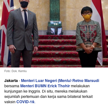
Foto: Dok. Kemlu
Jakarta
Menteri Luar Negeri (Menlu) Retno Marsudi
-
Menteri BUMN Erick Thohir
bersama
melakukan
kunjungan ke Inggris. Di situ, mereka melakukan
sejumlah pertemuan dan kerja sama bilateral terkait
COVID-19.
vaksin