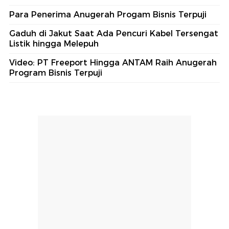
#4
Api Cemburu Bikin Remaja Sayat Leher
Warga Depok Pakai Cutter
#5
Pemerintah Perbarui Kualitas Buku Ajar
Nasional, Bandingkan Negara Tetangga
Lihat Selengkapnya
Berita Terkini
Polri Pastikan Periksa Personel Polresta Banda
Aceh Transparan
Video Peraih Anugerah Figur Akselerator
Kemajuan I detiktimur Awards
Para Penerima Anugerah Progam Bisnis Terpuji
Gaduh di Jakut Saat Ada Pencuri Kabel Tersengat
Listik hingga Melepuh