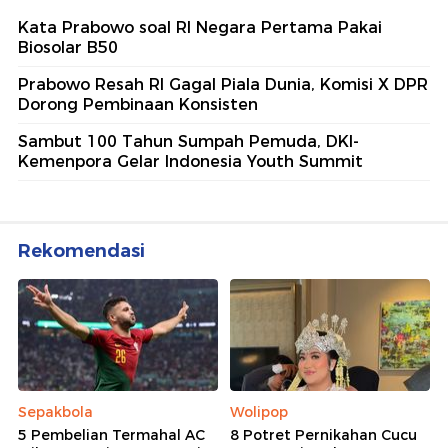
sekitarmu!
5 Polisi Teladan Penerima
Hoegeng Awards 2026, Ini
Kategori dan Kiprahnya
IM57+ Sebut Hoegeng Awards
Jadi Motivasi Polri Jalankan
Amanat Konstitusi
Lihat Selengkapnya
Berita Terkait
Kata Prabowo soal RI Negara Pertama Pakai
Biosolar B50
Prabowo Resah RI Gagal Piala Dunia, Komisi X DPR