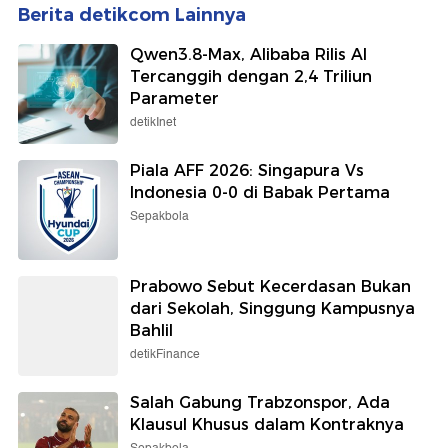
detikSulsel
Sepakbola
Kronologi Eks Sekda
Chelsea: Betah di Australia,
Konawe Selatan Tabrak
tapi Buru-buru di Indonesia
Adiknya Saat Digerebek
Selingkuh
Selengkapnya
Berita detikcom Lainnya
Qwen3.8-Max, Alibaba Rilis AI
Tercanggih dengan 2,4 Triliun