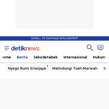
SCROLL TO CONTINUE WITH CONTENT
Home
Berita
Jabodetabek
Internasional
Hukum
Nyago Bumi Sriwijaya
Melindungi Tuah-Marwah
Ba