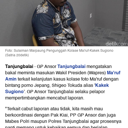
Foto: Sulaiman Marpaung Pengunggah Kolase Ma'ruf-Kakek Sugiono
(Satria 20detik)
Tanjungbalai
Tanjungbalai
-
GP Ansor
mengatakan
Ma'ruf
bakal meminta masukan Wakil Presiden (Wapres)
Amin
terkait kelanjutan kasus kolase foto Ma'ruf dengan
Kakek
bintang porno Jepang, Shigeo Tokuda alias '
Sugiono
'. GP Ansor Tanjungbalai selaku pelapor
mempertimbangkan mencabut laporan.
"Terkait cabut laporan atau tidak, kita masih mau
berkoordinasi dengan Pak Kiai, PP GP Ansor dan juga
Mabes Polri maupun Polres Tanjungbalai agar prosesnya
nanti memang untuk kebaikan semua dan berjalan