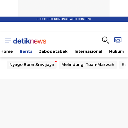
SCROLL TO CONTINUE WITH CONTENT
Home
Berita
Jabodetabek
Internasional
Hukum
Nyago Bumi Sriwijaya
Melindungi Tuah-Marwah
Ba