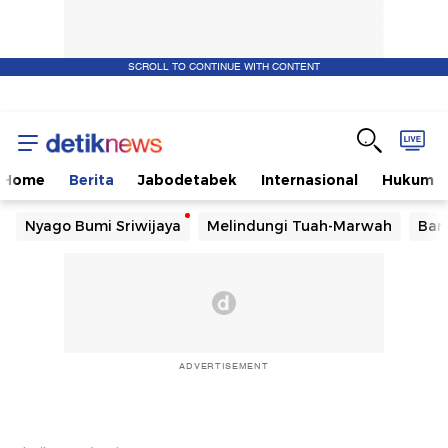
SCROLL TO CONTINUE WITH CONTENT
Home
Berita
Jabodetabek
Internasional
Hukum
Nyago Bumi Sriwijaya
Melindungi Tuah-Marwah
Ban
ADVERTISEMENT