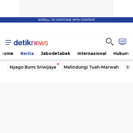
SCROLL TO CONTINUE WITH CONTENT
Home
Berita
Jabodetabek
Internasional
Hukum
Nyago Bumi Sriwijaya
Melindungi Tuah-Marwah
Ba