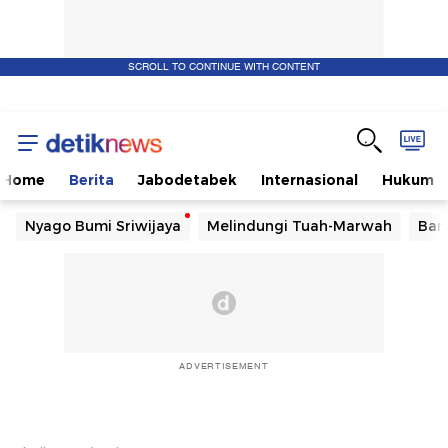
SCROLL TO CONTINUE WITH CONTENT
Home
Berita
Jabodetabek
Internasional
Hukum
Nyago Bumi Sriwijaya
Melindungi Tuah-Marwah
Ban
ADVERTISEMENT