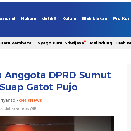
asional
Hukum
detikX
Kolom
Blak blakan
Pro Kon
Suara Pembaca
Nyago Bumi Sriwijaya
Melindungi Tuah-
s Anggota DPRD Sumut
Suap Gatot Pujo
riyanto -
detikNews
22 Jul 2020 19:53 WIB