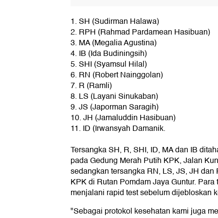
1. SH (Sudirman Halawa)
2. RPH (Rahmad Pardamean Hasibuan)
3. MA (Megalia Agustina)
4. IB (Ida Budiningsih)
5. SHI (Syamsul Hilal)
6. RN (Robert Nainggolan)
7. R (Ramli)
8. LS (Layani Sinukaban)
9. JS (Japorman Saragih)
10. JH (Jamaluddin Hasibuan)
11. ID (Irwansyah Damanik.
Tersangka SH, R, SHI, ID, MA dan IB dit
pada Gedung Merah Putih KPK, Jalan Kuni
sedangkan tersangka RN, LS, JS, JH dan
KPK di Rutan Pomdam Jaya Guntur. Para te
menjalani rapid test sebelum dijebloskan k
"Sebagai protokol kesehatan kami juga mel