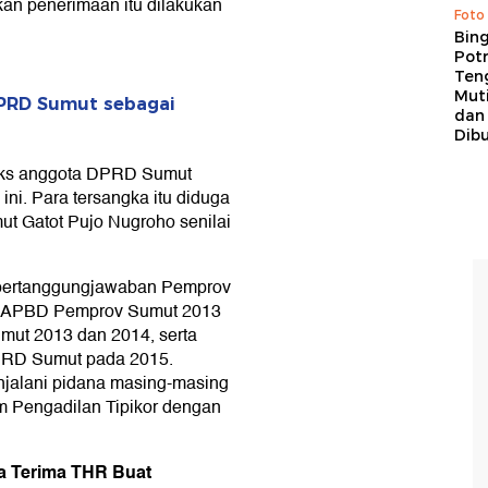
an penerimaan itu dilakukan
Foto
Bing
Potr
Ten
Mut
PRD Sumut sebagai
dan
Dib
0 eks anggota DPRD Sumut
ini. Para tersangka itu diduga
t Gatot Pujo Nugroho senilai
n pertanggungjawaban Pemprov
n APBD Pemprov Sumut 2013
ut 2013 dan 2014, serta
PRD Sumut pada 2015.
njalani pidana masing-masing
im Pengadilan Tipikor dengan
ga Terima THR Buat