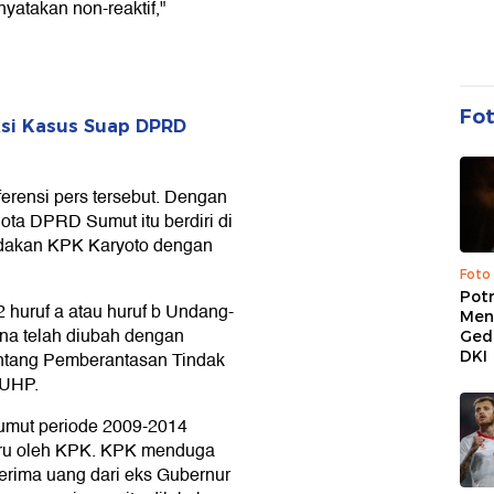
atakan non-reaktif,"
Fo
ksi Kasus Suap DPRD
ferensi pers tersebut. Dengan
ta DPRD Sumut itu berdiri di
ndakan KPK Karyoto dengan
Foto
Pot
 huruf a atau huruf b Undang-
Men
a telah diubah dengan
Ged
DKI
tang Pemberantasan Tindak
KUHP.
umut periode 2009-2014
aru oleh KPK. KPK menduga
erima uang dari eks Gubernur