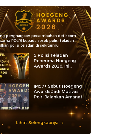
ang penghargaan persembahan detikcom
rsama POLRI kepada sosok polisi teladan.
lkan polisi teladan di sekitarmu!
5 Polisi Teladan
Penerima Hoegeng
Awards 2026, Ini
Kategori dan Kiprahnya
IM57+ Sebut Hoegeng
Awards Jadi Motivasi
Polri Jalankan Amanat
Konstitusi
Lihat Selengkapnya