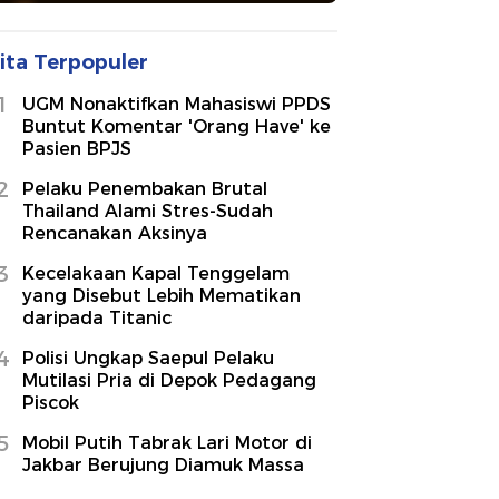
ita Terpopuler
1
UGM Nonaktifkan Mahasiswi PPDS
Buntut Komentar 'Orang Have' ke
Pasien BPJS
2
Pelaku Penembakan Brutal
Thailand Alami Stres-Sudah
Rencanakan Aksinya
3
Kecelakaan Kapal Tenggelam
yang Disebut Lebih Mematikan
daripada Titanic
4
Polisi Ungkap Saepul Pelaku
Mutilasi Pria di Depok Pedagang
Piscok
5
Mobil Putih Tabrak Lari Motor di
Jakbar Berujung Diamuk Massa