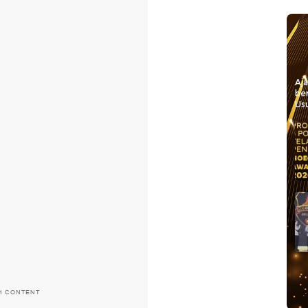
Aj
be
Usu
H CONTENT