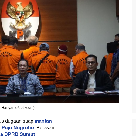
 Hariyanto/detikcom)
mantan
us dugaan suap
t Pujo Nugroho
. Belasan
ta DPRD Sumut
.