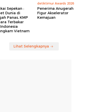
detiktimur Awards 2026
kai Sepekan :
Penerima Anugerah
et Dunia di
Figur Akselerator
gah Panas, KMP
Kemajuan
iara Terbakar
 Indonesia
ungkam Vietnam
Lihat Selengkapnya