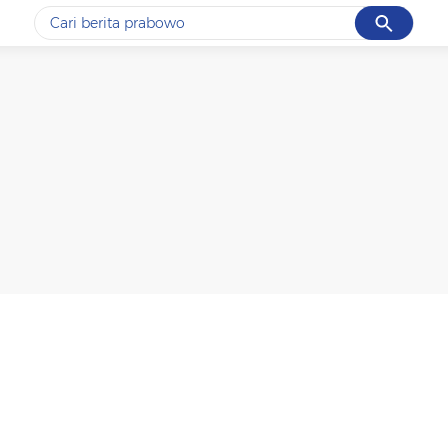
Cancel
Yang sedang ramai dicari
#1
data live draw sgp
#2
k-talk
#3
kebakaran
#4
prabowo
#5
gempa hari ini
Promoted
Terakhir yang dicari
Loading...