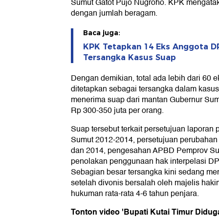
Sumut Gatot Pujo Nugroho. KPK mengatak
dengan jumlah beragam.
Baca juga:
KPK Tetapkan 14 Eks Anggota D
Tersangka Kasus Suap
Dengan demikian, total ada lebih dari 6
ditetapkan sebagai tersangka dalam kasus 
menerima suap dari mantan Gubernur Sumu
Rp 300-350 juta per orang.
Suap tersebut terkait persetujuan lapora
Sumut 2012-2014, persetujuan perubaha
dan 2014, pengesahan APBD Pemprov Sum
penolakan penggunaan hak interpelasi D
Sebagian besar tersangka kini sedang me
setelah divonis bersalah oleh majelis hak
hukuman rata-rata 4-6 tahun penjara.
Tonton video 'Bupati Kutai Timur Didu