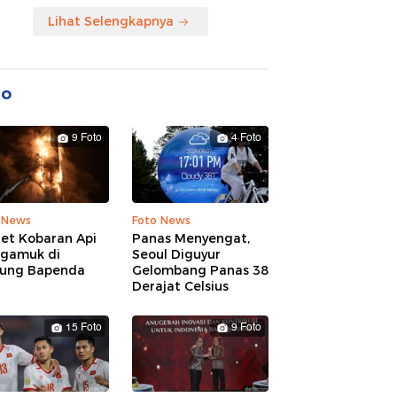
Lihat Selengkapnya
to
9 Foto
4 Foto
 News
Foto News
ret Kobaran Api
Panas Menyengat,
gamuk di
Seoul Diguyur
ung Bapenda
Gelombang Panas 38
Derajat Celsius
15 Foto
9 Foto