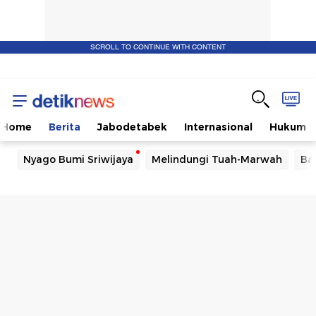
SCROLL TO CONTINUE WITH CONTENT
Home
Berita
Jabodetabek
Internasional
Hukum
Nyago Bumi Sriwijaya
Melindungi Tuah-Marwah
Ba