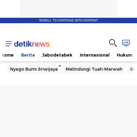
SCROLL TO CONTINUE WITH CONTENT
Home
Berita
Jabodetabek
Internasional
Hukum
Nyago Bumi Sriwijaya
Melindungi Tuah-Marwah
Ba