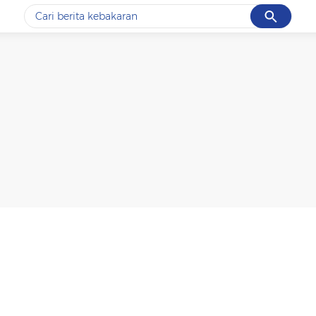
Cancel
Yang sedang ramai dicari
#1
data live draw sgp
#2
k-talk
#3
kebakaran
#4
prabowo
#5
gempa hari ini
Promoted
Terakhir yang dicari
Loading...