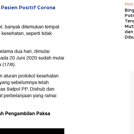
Foto
Pasien Positif Corona
Bing
Potr
Ten
l, banyak ditemukan tempat
Mut
dan
 kesehatan, seperti tidak
Dib
elama dua hari, dimulai
pada 20 Juni 2020 sudah mulai
(17/6).
 aturan protokol kesehatan
yang sebelumnya telah
tas Satpol PP, Dishub dan
t perbelanjaan yang ramai
gah Pengambilan Paksa