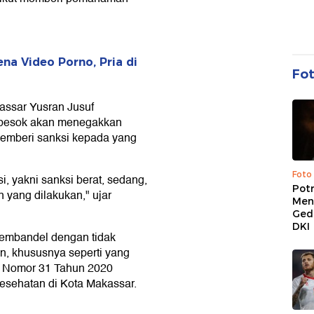
a Video Porno, Pria di
Fo
assar Yusran Jusuf
 besok akan menegakkan
memberi sanksi kepada yang
Foto
i, yakni sanksi berat, sedang,
Pot
n yang dilakukan," ujar
Men
Ged
DKI
embandel dengan tidak
n, khususnya seperti yang
i) Nomor 31 Tahun 2020
esehatan di Kota Makassar.