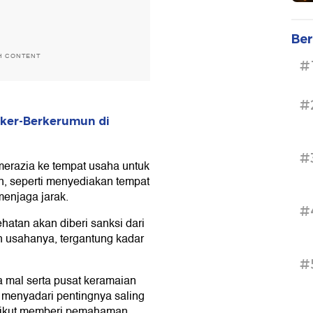
Ber
H CONTENT
#
#
sker-Berkerumun di
#
erazia ke tempat usaha untuk
, seperti menyediakan tempat
enjaga jarak.
#
atan akan diberi sanksi dari
n usahanya, tergantung kadar
#
 mal serta pusat keramaian
 menyadari pentingnya saling
a ikut memberi pemahaman