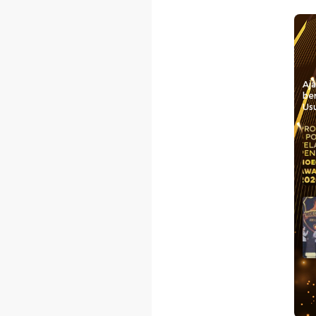
Aj
be
Usu