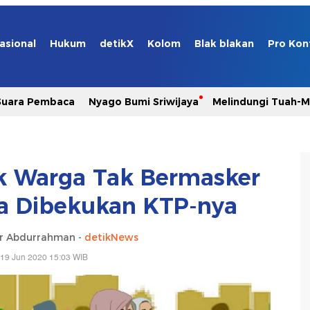
asional
Hukum
detikX
Kolom
Blak blakan
Pro Kon
Suara Pembaca
Nyago Bumi Sriwijaya
Melindungi Tuah-
ok Warga Tak Bermasker
sa Dibekukan KTP-nya
 Abdurrahman -
detikNews
 19 Jun 2020 15:03 WIB