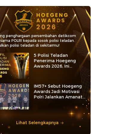
ang penghargaan persembahan detikcom
rsama POLRI kepada sosok polisi teladan.
lkan polisi teladan di sekitarmu!
5 Polisi Teladan
Penerima Hoegeng
Awards 2026, Ini
Kategori dan Kiprahnya
IM57+ Sebut Hoegeng
Awards Jadi Motivasi
Polri Jalankan Amanat
Konstitusi
Lihat Selengkapnya