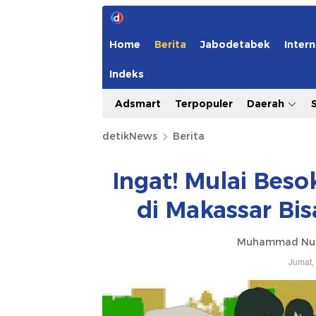
Home
Berita
Jabodetabek
Intern
Indeks
Adsmart
Terpopuler
Daerah
detikNews
Berita
Ingat! Mulai Bes
di Makassar Bi
Muhammad Nur
Jumat,