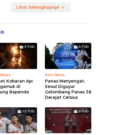
Lihat Selengkapnya
to
9 Foto
4 Foto
 News
Foto News
ret Kobaran Api
Panas Menyengat,
gamuk di
Seoul Diguyur
ung Bapenda
Gelombang Panas 38
Derajat Celsius
15 Foto
9 Foto