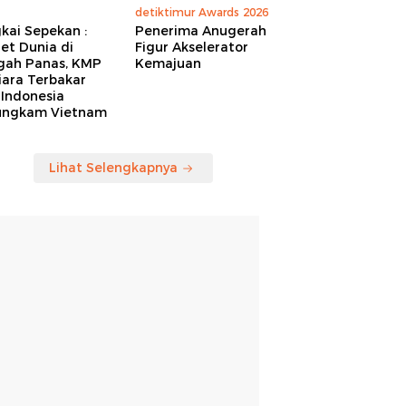
detiktimur Awards 2026
kai Sepekan :
Penerima Anugerah
et Dunia di
Figur Akselerator
gah Panas, KMP
Kemajuan
iara Terbakar
 Indonesia
ungkam Vietnam
Lihat Selengkapnya