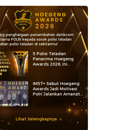
ang penghargaan persembahan detikcom
rsama POLRI kepada sosok polisi teladan.
lkan polisi teladan di sekitarmu!
5 Polisi Teladan
Penerima Hoegeng
Awards 2026, Ini
Kategori dan Kiprahnya
IM57+ Sebut Hoegeng
Awards Jadi Motivasi
Polri Jalankan Amanat
Konstitusi
Lihat Selengkapnya