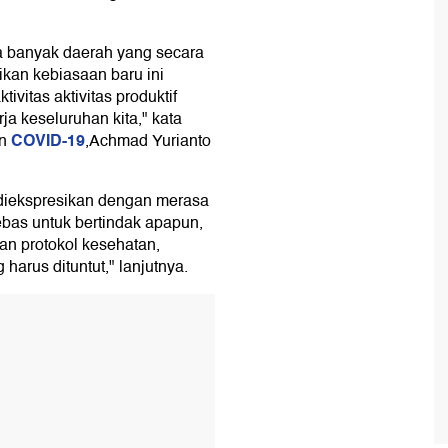
a banyak daerah yang secara
kan kebiasaan baru ini
ivitas aktivitas produktif
a keseluruhan kita," kata
COVID-19
n
,Achmad Yurianto
 diekspresikan dengan merasa
bas untuk bertindak apapun,
n protokol kesehatan,
arus dituntut," lanjutnya.