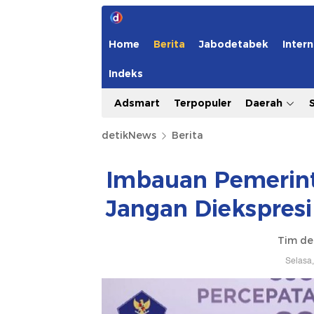
Home
Berita
Jabodetabek
Intern
Indeks
Adsmart
Terpopuler
Daerah
detikNews
Berita
Imbauan Pemerint
Jangan Diekspres
Tim de
Selasa,