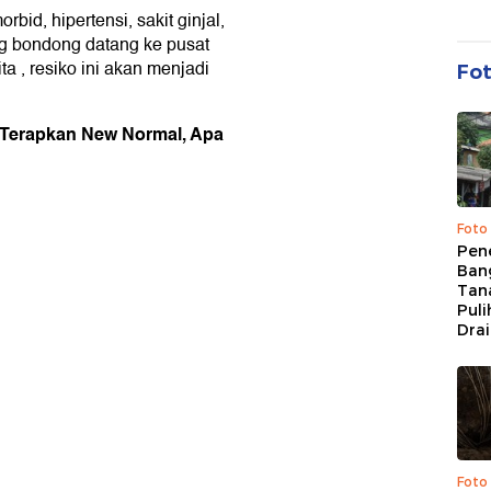
id, hipertensi, sakit ginjal,
g bondong datang ke pusat
 , resiko ini akan menjadi
Fo
n Terapkan New Normal, Apa
Foto
Pen
Bang
Tan
Puli
Dra
Foto