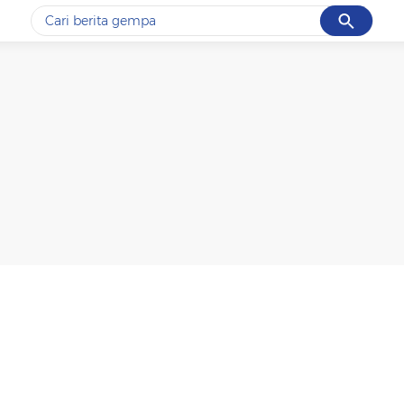
Cancel
Yang sedang ramai dicari
#1
gempa hari ini
#2
gempa
#3
iran
#4
demo
#5
prabowo
Promoted
Terakhir yang dicari
Loading...