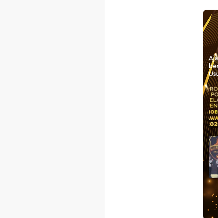
Aj
be
Usu