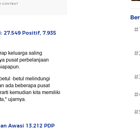
H CONTENT
Ber
#
 27.549 Positif, 7.935
rap keluarga saling
#
ya pusat perbelanjaan
siapapun.
#
betul -betul melindungi
an ada beberapa pusat
arti kemudian kita memiliki
#
," ujarnya.
#
an Awasi 13.212 PDP