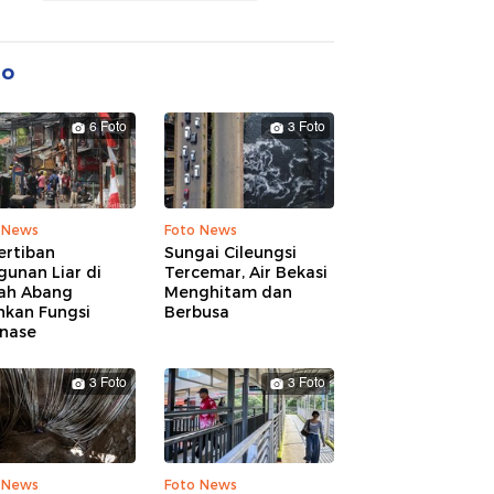
to
6 Foto
3 Foto
 News
Foto News
ertiban
Sungai Cileungsi
unan Liar di
Tercemar, Air Bekasi
ah Abang
Menghitam dan
hkan Fungsi
Berbusa
inase
3 Foto
3 Foto
 News
Foto News