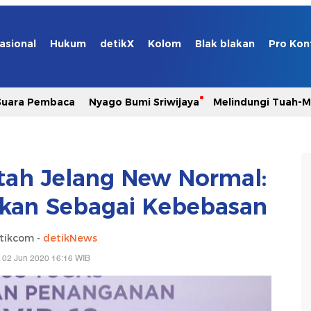
asional
Hukum
detikX
Kolom
Blak blakan
Pro Kon
Suara Pembaca
Nyago Bumi Sriwijaya
Melindungi Tuah-
ah Jelang New Normal:
ikan Sebagai Kebebasan
tikcom -
detikNews
 02 Jun 2020 16:16 WIB