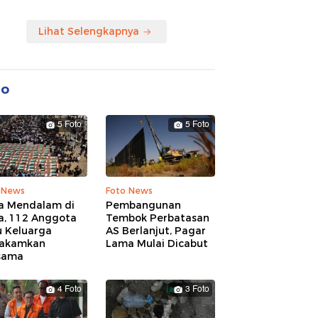
Lihat Selengkapnya
to
5 Foto
5 Foto
 News
Foto News
a Mendalam di
Pembangunan
a, 112 Anggota
Tembok Perbatasan
u Keluarga
AS Berlanjut, Pagar
akamkan
Lama Mulai Dicabut
sama
4 Foto
3 Foto