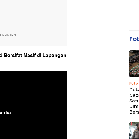
H CONTENT
Fo
d Bersifat Masif di Lapangan
Foto
Duk
Gaz
Sat
Dim
Ber