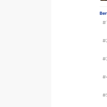
Ber
#
#
#
#
#