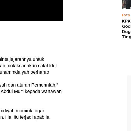
Foto
KPK 
God
Duga
Tin
ta jajarannya untuk
gan melaksanakan salat Idul
. Muhammdaiyah berharap
h dan aturan Pemerintah,"
Abdul Mu'ti kepada wartawan
mmdiyah meminta agar
. Hal itu terjadi apabila