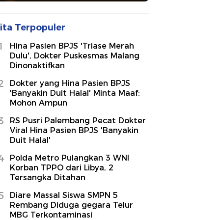
ita Terpopuler
1
Hina Pasien BPJS 'Triase Merah
Dulu', Dokter Puskesmas Malang
Dinonaktifkan
2
Dokter yang Hina Pasien BPJS
'Banyakin Duit Halal' Minta Maaf:
Mohon Ampun
3
RS Pusri Palembang Pecat Dokter
Viral Hina Pasien BPJS 'Banyakin
Duit Halal'
4
Polda Metro Pulangkan 3 WNI
Korban TPPO dari Libya, 2
Tersangka Ditahan
5
Diare Massal Siswa SMPN 5
Rembang Diduga gegara Telur
MBG Terkontaminasi