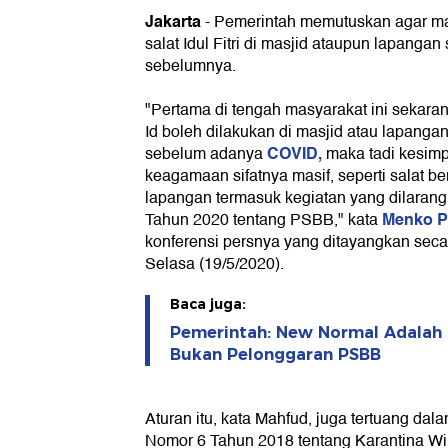
Jakarta
-
Pemerintah memutuskan agar ma
salat Idul Fitri di masjid ataupun lapangan s
sebelumnya.
"Pertama di tengah masyarakat ini sekaran
Id boleh dilakukan di masjid atau lapanga
COVID,
sebelum adanya
maka tadi kesim
keagamaan sifatnya masif, seperti salat ber
lapangan termasuk kegiatan yang dilaran
Menko P
Tahun 2020 tentang PSBB," kata
konferensi persnya yang ditayangkan secar
Selasa (19/5/2020).
Baca juga:
Pemerintah: New Normal Adalah 
Bukan Pelonggaran PSBB
Aturan itu, kata Mahfud, juga tertuang d
Nomor 6 Tahun 2018 tentang Karantina W