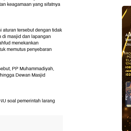
tan keagamaan yang sifatnya
aturan tersebut dengan tidak
Aj
ah di masjid dan lapangan
be
Mahfud menekankan
Usu
ntuk memutus penyebaran
rsebut, PP Muhammadiyah,
 hingga Dewan Masjid
U soal pemerintah larang