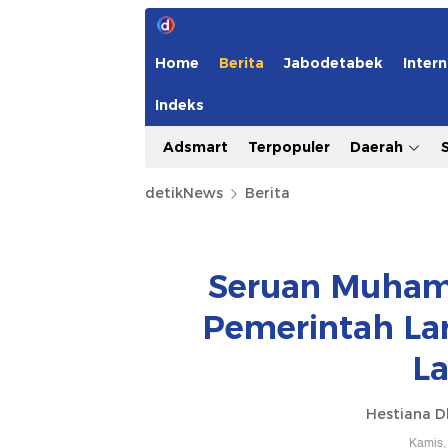
Home
Berita
Jabodetabek
Intern
Indeks
Adsmart
Terpopuler
Daerah
detikNews
Berita
Seruan Muham
Pemerintah Lar
L
Hestiana D
Kamis,