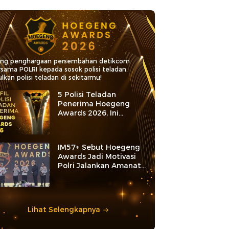
ang penghargaan persembahan detikcom
rsama POLRI kepada sosok polisi teladan.
lkan polisi teladan di sekitarmu!
5 Polisi Teladan
Penerima Hoegeng
Awards 2026, Ini
Kategori dan Kiprahnya
IM57+ Sebut Hoegeng
Awards Jadi Motivasi
Polri Jalankan Amanat
Konstitusi
Lihat Selengkapnya