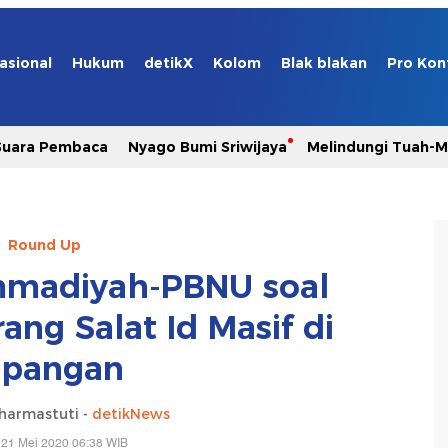
asional
Hukum
detikX
Kolom
Blak blakan
Pro Kon
Suara Pembaca
Nyago Bumi Sriwijaya
Melindungi Tuah-
Round Up
madiyah-PBNU soal
ang Salat Id Masif di
apangan
harmastuti -
detikNews
 21 Mei 2020 06:38 WIB