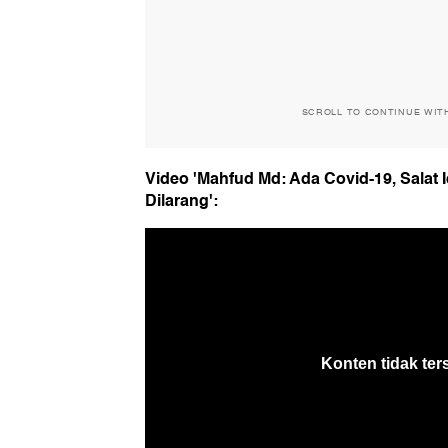
SCROLL TO CONTINUE WIT
Video 'Mahfud Md: Ada Covid-19, Salat I
Dilarang':