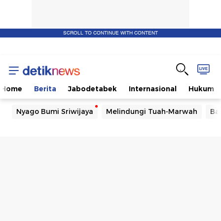
SCROLL TO CONTINUE WITH CONTENT
Home
Berita
Jabodetabek
Internasional
Hukum
Nyago Bumi Sriwijaya
Melindungi Tuah-Marwah
Ba