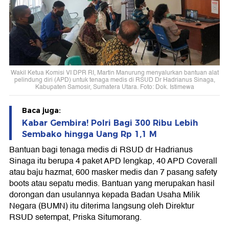
Wakil Ketua Komisi VI DPR RI, Martin Manurung menyalurkan bantuan alat
pelindung diri (APD) untuk tenaga medis di RSUD Dr Hadrianus Sinaga,
Kabupaten Samosir, Sumatera Utara. Foto: Dok. Istimewa
Baca juga:
Kabar Gembira! Polri Bagi 300 Ribu Lebih
Sembako hingga Uang Rp 1,1 M
Bantuan bagi tenaga medis di RSUD dr Hadrianus
Sinaga itu berupa 4 paket APD lengkap, 40 APD Coverall
atau baju hazmat, 600 masker medis dan 7 pasang safety
boots atau sepatu medis. Bantuan yang merupakan hasil
dorongan dan usulannya kepada Badan Usaha Milik
Negara (BUMN) itu diterima langsung oleh Direktur
RSUD setempat, Priska Situmorang.