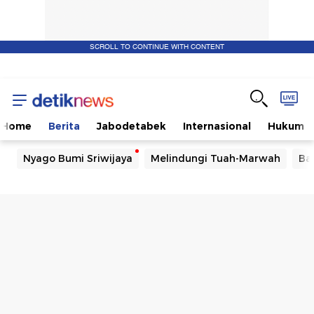
SCROLL TO CONTINUE WITH CONTENT
Home
Berita
Jabodetabek
Internasional
Hukum
Nyago Bumi Sriwijaya
Melindungi Tuah-Marwah
Ba