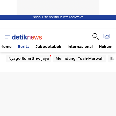
SCROLL TO CONTINUE WITH CONTENT
Home
Berita
Jabodetabek
Internasional
Hukum
Nyago Bumi Sriwijaya
Melindungi Tuah-Marwah
Ba