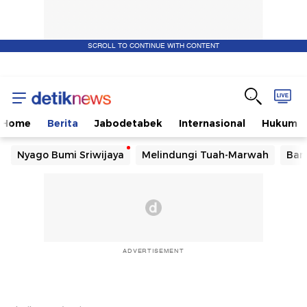
SCROLL TO CONTINUE WITH CONTENT
Home
Berita
Jabodetabek
Internasional
Hukum
Nyago Bumi Sriwijaya
Melindungi Tuah-Marwah
Ban
ADVERTISEMENT